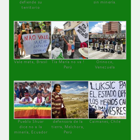
defiende su
sin minería.
territorio
Vale mata, Brasil
Tía María no va !
Orinoco,
Perú
Venezuela
Pueblo Shuar
defensora de la
Caimanes, Chile
dice no a la
tierra, Melchora,
minería, Ecuador
Perú