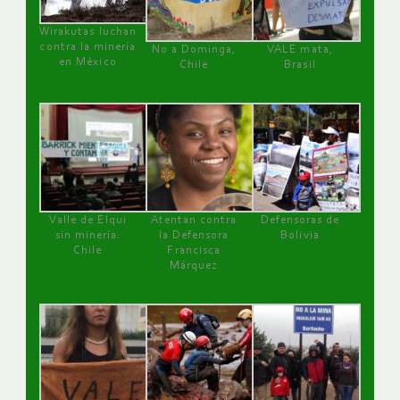
Wirakutas luchan
contra la minería
No a Dominga,
VALE mata,
en México
Chile
Brasil
Valle de Elqui
Atentan contra
Defensoras de
sin minería.
la Defensora
Bolivia
Chile
Francisca
Márquez