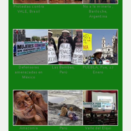
Protestas contra
No a la minería ,
VALE, Brasil
Bariloche,
Argentina
Defensoras
Las Bambas,
PUEBLA, Pue, 27
amenazadas en
Perú
Enero
México
Amazonía
Perú
Valle del Elqui