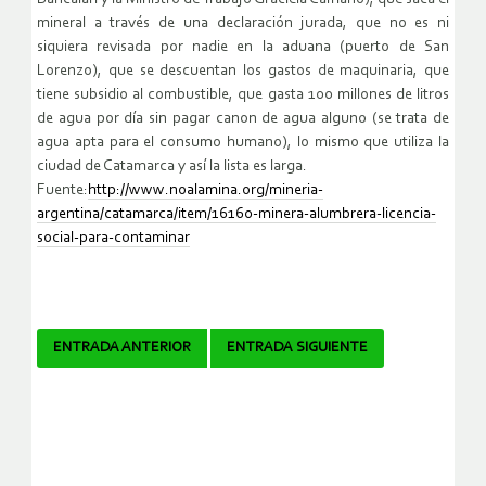
mineral a través de una declaración jurada, que no es ni
siquiera revisada por nadie en la aduana (puerto de San
Lorenzo), que se descuentan los gastos de maquinaria, que
tiene subsidio al combustible, que gasta 100 millones de litros
de agua por día sin pagar canon de agua alguno (se trata de
agua apta para el consumo humano), lo mismo que utiliza la
ciudad de Catamarca y así la lista es larga.
Fuente:
http://www.noalamina.org/mineria-
argentina/catamarca/item/16160-minera-alumbrera-licencia-
social-para-contaminar
Navegador
ENTRADA ANTERIOR
ENTRADA SIGUIENTE
de
artículos