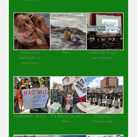
Amazonía
Perú
Valle del Elqui
defiende su
sin minería.
territorio
Vale mata, Brasil
Tía María no va !
Orinoco,
Perú
Venezuela