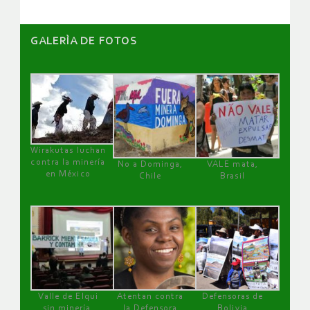
GALERÌA DE FOTOS
Wirakutas luchan
contra la minería
No a Dominga,
VALE mata,
en México
Chile
Brasil
Valle de Elqui
Atentan contra
Defensoras de
sin minería.
la Defensora
Bolivia