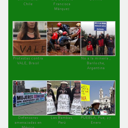
Chile
Francisca
Márquez
Protestas contra
No a la minería ,
VALE, Brasil
Bariloche,
Argentina
Defensoras
Las Bambas,
PUEBLA, Pue, 27
amenazadas en
Perú
Enero
México