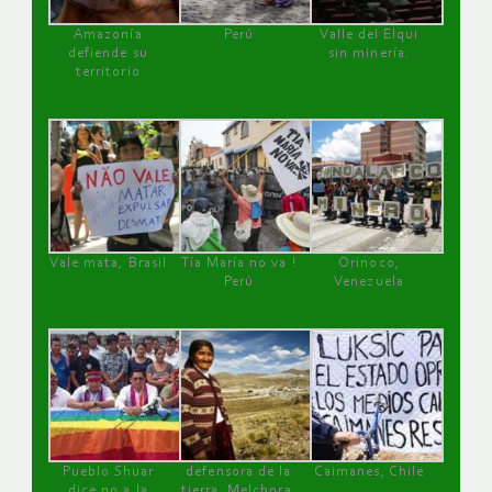
Amazonía
Perú
Valle del Elqui
defiende su
sin minería.
territorio
Vale mata, Brasil
Tía María no va !
Orinoco,
Perú
Venezuela
Pueblo Shuar
defensora de la
Caimanes, Chile
dice no a la
tierra, Melchora,