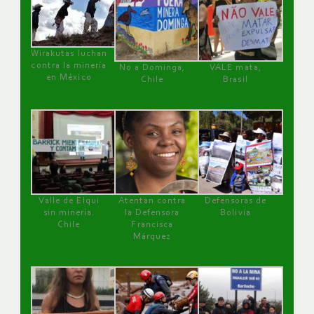
Wirakutas luchan
contra la minería
No a Dominga,
VALE mata,
en México
Chile
Brasil
Valle de Elqui
Atentan contra
Defensoras de
sin minería.
la Defensora
Bolivia
Chile
Francisca
Márquez