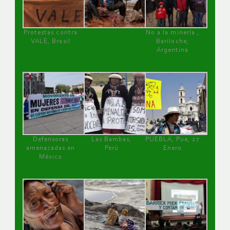
Protestas contra
No a la minería ,
VALE, Brasil
Bariloche,
Argentina
Defensoras
Las Bambas,
PUEBLA, Pue, 27
amenazadas en
Perú
Enero
México