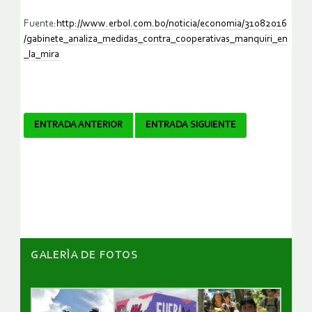
Fuente:
http://www.erbol.com.bo/noticia/economia/31082016
/gabinete_analiza_medidas_contra_cooperativas_manquiri_en
_la_mira
Navegador
ENTRADA ANTERIOR
ENTRADA SIGUIENTE
de
artículos
GALERÌA DE FOTOS