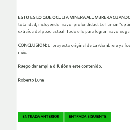
ESTO ES LO QUE OCULTA MINERA ALUMBRERA CUANDO
totalidad, incluyendo mayor profundidad. Le llaman “optim
extraída del pozo actual. Todo ello para lograr mayores gan
CONCLUSIÓN:
El proyecto original de La Alumbrera ya fue
más.
Ruego dar amplia difusión a este contenido.
Roberto Luna
Navegador
ENTRADA ANTERIOR
ENTRADA SIGUIENTE