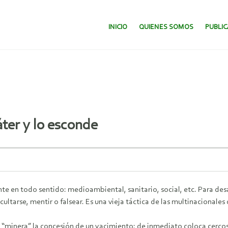
SALTAR AL CONTENIDO.
INICIO
QUIENES SOMOS
PUBLI
ter y lo esconde
te en todo sentido: medioambiental, sanitario, social, etc. Para desarr
ltarse, mentir o falsear. Es una vieja táctica de las multinacionales
 “minera” la concesión de un yacimiento; de inmediato coloca cercos