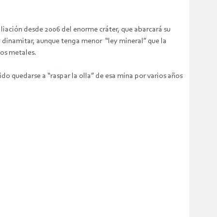
iación desde 2006 del enorme cráter, que abarcará su
a dinamitar, aunque tenga menor “ley mineral” que la
ros metales.
do quedarse a “raspar la olla” de esa mina por varios años