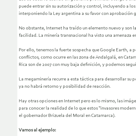
puede entrar sin su autorización y control, incluyendo a
interponiendo la Ley argentina a su favor con aprobación
No obstante, Internet ha traído un elemento nuevo y son la
facilidad. La minería transnacional ha visto una amenaza en
Por ello, tenemos la fuerte sospecha que Google Earth, a p
conflictos, como ocurre en las zona de Andalgalá, en Cat
Rica son de 2007 con muy baja definición, y podemos seguir
La megaminería recurre a esta táctica para desarrollar s
ya no habrá retorno y posibilidad de reacción.
Hay otras opciones en Internet pero es lo mismo, las imágen
para conocer la realidad de lo que estos “invasores modern
el gobernador Brizuela del Moral en Catamarca).
Vamos al ejemplo: