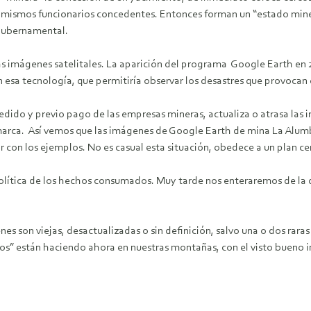
 los mismos funcionarios concedentes. Entonces forman un “estado mi
 gubernamental.
s imágenes satelitales. La aparición del programa Google Earth en 2
 esa tecnología, que permitiría observar los desastres que provocan 
edido y previo pago de las empresas mineras, actualiza o atrasa las
amarca. Así vemos que las imágenes de Google Earth de mina La Alum
 con los ejemplos. No es casual esta situación, obedece a un plan ce
u política de los hechos consumados. Muy tarde nos enteraremos de 
es son viejas, desactualizadas o sin definición, salvo una o dos rara
os” están haciendo ahora en nuestras montañas, con el visto bueno in