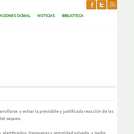
CACIONES OCMAL
NOTICIAS
BIBLIOTECA
ollarse y evitar la previsible y justificada reacción de las
 del saqueo.
, alambrados, tranqueras y seguridad privada, y nadie