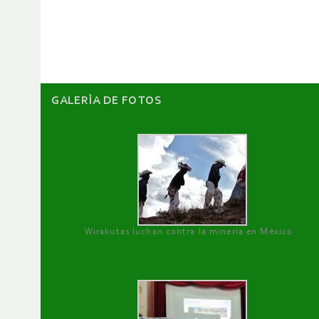
de
artículos
GALERÌA DE FOTOS
Wirakutas luchan contra la minería en México