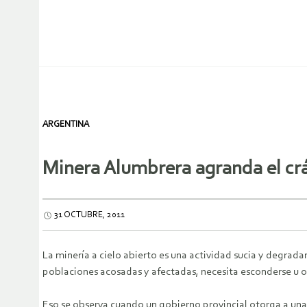
ARGENTINA
Minera Alumbrera agranda el crá
31 OCTUBRE, 2011
La minería a cielo abierto es una actividad sucia y degradan
poblaciones acosadas y afectadas, necesita esconderse u ocu
Eso se observa cuando un gobierno provincial otorga a una