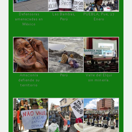
Defensoras
Las Bambas,
PUEBLA, Pue, 27
amenazadas en
Perú
Enero
México
Amazonía
Perú
Valle del Elqui
defiende su
sin minería.
territorio