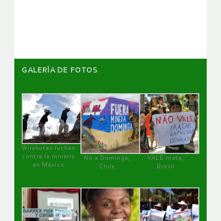
de
artículos
GALERÌA DE FOTOS
Wirakutas luchan
contra la minería
No a Dominga,
VALE mata,
en México
Chile
Brasil