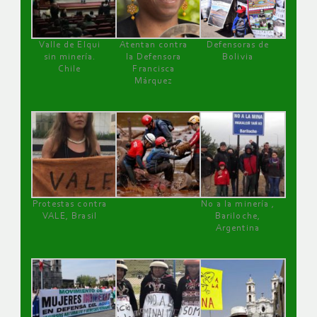
Valle de Elqui
Atentan contra
Defensoras de
sin minería.
la Defensora
Bolivia
Chile
Francisca
Márquez
Protestas contra
No a la minería ,
VALE, Brasil
Bariloche,
Argentina