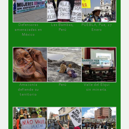
Defensoras
Las Bambas,
PUEBLA, Pue, 27
amenazadas en
Perú
Enero
México
Amazonía
Perú
Valle del Elqui
defiende su
sin minería.
territorio