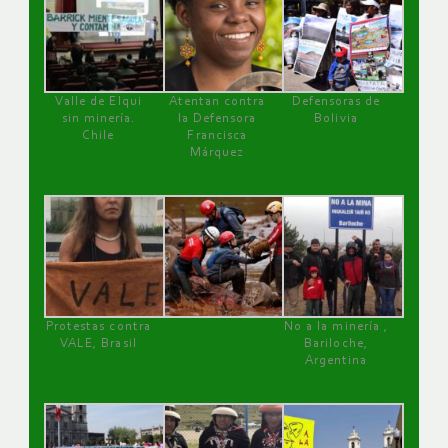
Valle de Elqui
Atentan contra
Defensoras de
sin minería.
la Defensora
Bolivia
Chile
Francisca
Márquez
Protestas contra
No a la minería ,
VALE, Brasil
Bariloche,
Argentina