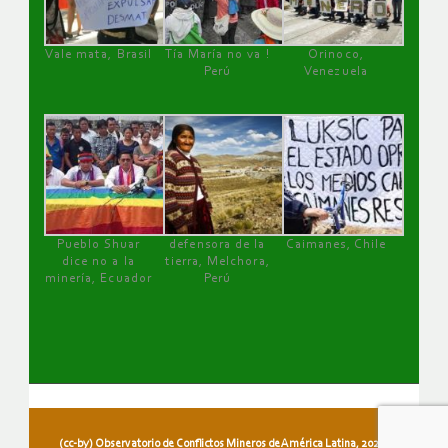
Vale mata, Brasil
Tía María no va !
Orinoco,
Perú
Venezuela
Pueblo Shuar
defensora de la
Caimanes, Chile
dice no a la
tierra, Melchora,
minería, Ecuador
Perú
(cc-by) Observatorio de Conflictos Mineros de América Latina, 2026