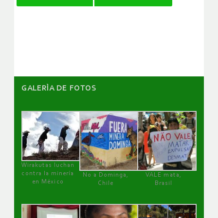
de
artículos
GALERÌA DE FOTOS
Wirakutas luchan
contra la minería
No a Dominga,
VALE mata,
en México
Chile
Brasil