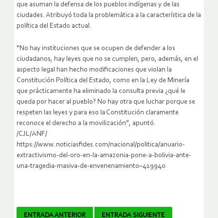
que asuman la defensa de los pueblos indígenas y de las
ciudades. Atribuyó toda la problemática a la característica de la
política del Estado actual.
“No hay instituciones que se ocupen de defender a los
ciudadanos, hay leyes que no se cumplen, pero, además, en el
aspecto legal han hecho modificaciones que violan la
Constitución Política del Estado, como en la Ley de Minería
que prácticamente ha eliminado la consulta previa ¿qué le
queda por hacer al pueblo? No hay otra que luchar porque se
respeten las leyes y para eso la Constitución claramente
reconoce el derecho a la movilización”, apuntó.
/CJL/ANF/
https://www.noticiasfides.com/nacional/politica/anuario-
extractivismo-del-oro-en-la-amazonia-pone-a-bolivia-ante-
una-tragedia-masiva-de-envenenamiento–419940
Navegador
ENTRADA ANTERIOR
ENTRADA SIGUIENTE