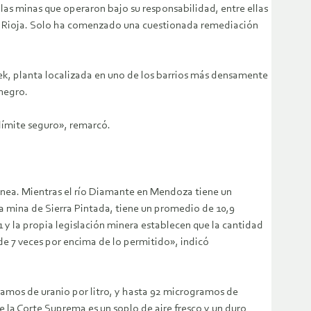
las minas que operaron bajo su responsabilidad, entre ellas
La Rioja. Solo ha comenzado una cuestionada remediación
ek, planta localizada en uno de los barrios más densamente
negro.
límite seguro», remarcó.
ránea. Mientras el río Diamante en Mendoza tiene un
a mina de Sierra Pintada, tiene un promedio de 10,9
y la propia legislación minera establecen que la cantidad
 de 7 veces por encima de lo permitido», indicó
amos de uranio por litro, y hasta 92 microgramos de
e la Corte Suprema es un soplo de aire fresco y un duro