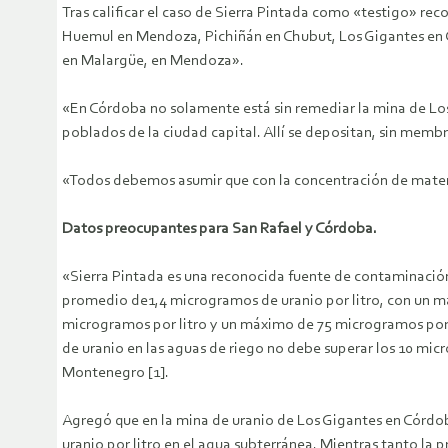
Tras calificar el caso de Sierra Pintada como «testigo» re
Huemul en Mendoza, Pichiñán en Chubut, Los Gigantes en C
en Malargüe, en Mendoza».
«En Córdoba no solamente está sin remediar la mina de Los
poblados de la ciudad capital. Allí se depositan, sin mem
«Todos debemos asumir que con la concentración de materia
Datos preocupantes para San Rafael y Córdoba.
«Sierra Pintada es una reconocida fuente de contaminación
promedio de1,4 microgramos de uranio por litro, con un má
microgramos por litro y un máximo de 75 microgramos por l
de uranio en las aguas de riego no debe superar los 10 micr
Montenegro [1].
Agregó que en la mina de uranio de Los Gigantes en Córdo
uranio por litro en el agua subterránea. Mientras tanto la 