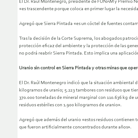
El Dr. Raul Montenegro, presidente de FUNAM y Premio Nób
«es trascendente porque coloca en primer lugar la necesida
Agregó que Sierra Pintada «es un cóctel de fuentes conta
Tras la decisión de la Corte Suprema, los abogados patroci
protección eficaz del ambiente y la protección de las gen
no podrá reabrir Sierra Pintada. Esto implica una aplicació
Uranio sin control en Sierra Pintada y otras minas que ope
El Dr. Raúl Montenegro indicó que la situación ambiental 
kilogramos de uranio; 5.223 tambores con residuos que tie
370.000 toneladas de mineral marginal con 110.636 kg de u
residuos estériles con 1.900 kilogramos de uranio».
Agregó que además del uranio «estos residuos contienen tod
que fueron artificialmente concentrados durante años».