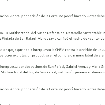
iación. Ahora, por decisión de la Corte, no podrá hacerlo. Antes deb
0. La Multisectorial del Sur en Defensa del Desarrollo Sustentable in
s Pintada de San Rafael, Mendoza» y calificó el hecho de «contundent
o de queja que había interpuesto la CNEA contra la decisión de un Ju
ualquier explotación productiva en el complejo minero fabril de Sie
nterpuesta por dos vecinos de San Rafael, Gabriel Arenas y María Gra
ltisectorial del Sur, de San Rafael, institución pionera en denuncia
iación. Ahora, por decisión de la Corte, no podrá hacerlo. Antes deb