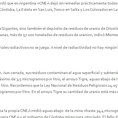
cordó que en Argentina «CNEA dejó sin remediar prácticamente todas 
órdoba, La Estela en San Luis, Tonco en Salta y Los Colorados en 
 Gigantes, sino también el depósito de residuos de uranio de Dioxit
branas, más de 57.000 toneladas de residuos de uranio», indicó Monte
les radiactivos no se juega. A nivel de radiactividad no hay ningún 
. Aun cerrada, sus residuos contaminan el agua superficial y subter
ximo de 3,5 microgramos por litro, el arroyo Tigre, aguas abajo de l
itro. Recordemos que la Ley Nacional de Residuos Peligrosos 24.051 
ogramos por litro. En el arroyo Tigre su cantidad de uranio está más
ba la propia CNEA midió aguas abajo de la mina «hasta 34,4 microgr
propia CNEA y el gobierno de Córdoba miran para otro lado. El fallo d