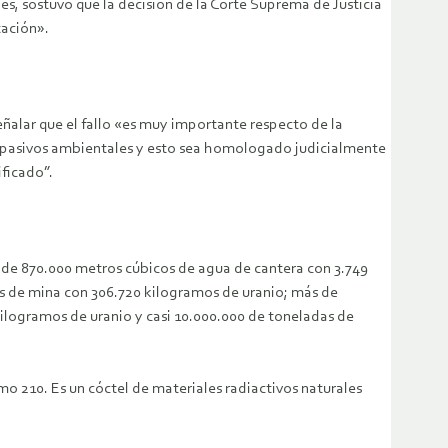
, sostuvo que la decisión de la Corte Suprema de Justicia
tación».
ñalar que el fallo «es muy importante respecto de la
os pasivos ambientales y esto sea homologado judicialmente
ificado”.
 de 870.000 metros cúbicos de agua de cantera con 3.749
as de mina con 306.720 kilogramos de uranio; más de
kilogramos de uranio y casi 10.000.000 de toneladas de
mo 210. Es un cóctel de materiales radiactivos naturales