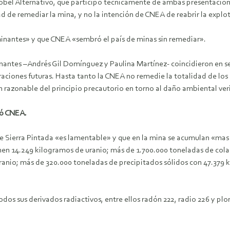
el Alternativo, que participó técnicamente de ambas presentaciones
d de remediar la mina, y no la intención de CNEA de reabrir la explo
minantes» y que CNEA «sembró el país de minas sin remediar».
nantes –Andrés Gil Domínguez y Paulina Martínez- coincidieron en se
eraciones futuras. Hasta tanto la CNEA no remedie la totalidad de l
n razonable del principio precautorio en torno al daño ambiental ver
ró CNEA.
de Sierra Pintada «es lamentable» y que en la mina se acumulan «mas
nen 14.249 kilogramos de uranio; más de 1.700.000 toneladas de col
ranio; más de 320.000 toneladas de precipitados sólidos con 47.379 
os sus derivados radiactivos, entre ellos radón 222, radio 226 y plo