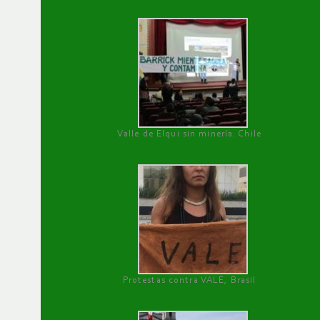
Valle de Elqui sin minería. Chile
Protestas contra VALE, Brasil