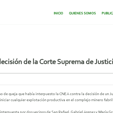
SALTAR AL CONTENIDO.
INICIO
QUIENES SOMOS
PUBLI
decisión de la Corte Suprema de Justi
o de queja que había interpuesto la CNEA contra la decisión de un Ju
niciar cualquier explotación productiva en el complejo minero fabril
nterpuesta por dos vecinos de San Rafael, Gabriel Arenas y María Gra