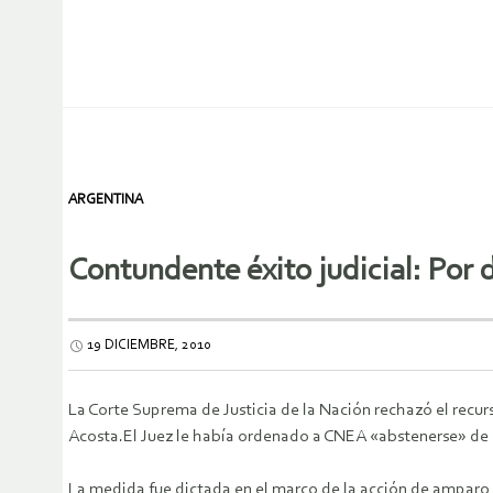
ARGENTINA
Contundente éxito judicial: Por 
19 DICIEMBRE, 2010
La Corte Suprema de Justicia de la Nación rechazó el recurs
Acosta.El Juez le había ordenado a CNEA «abstenerse» de i
La medida fue dictada en el marco de la acción de amparo i