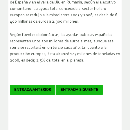
de España y en el valle del Jiu en Rumania, según el ejecutivo
comunitario. La ayuda total concedida al sector hullero
europeo se redujo a la mitad entre 2003 y 2008, es decir, de 6
400 millones de euros a 2.900 millones.
Según fuentes diplomáticas, las ayudas públicas españolas
representan unos 300 millones de euros al mes, aunque esa
suma se recortará en un tercio cada año. En cuanto a la
producción europea, ésta alcanzó 147 millones de toneladas en
2008, es decir, 2,5% del total en el planeta.
Navegador
ENTRADA ANTERIOR
ENTRADA SIGUIENTE
de
artículos