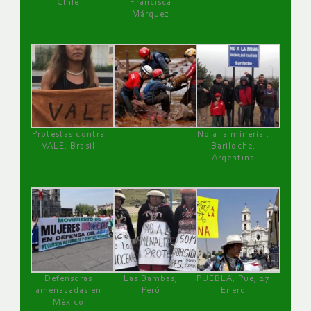
Chile
Francisca
Márquez
Protestas contra
No a la minería ,
VALE, Brasil
Bariloche,
Argentina
Defensoras
Las Bambas,
PUEBLA, Pue, 27
amenazadas en
Perú
Enero
México