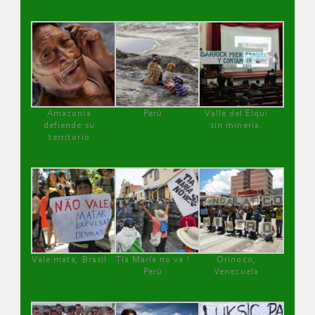
Amazonía
Perú
Valle del Elqui
defiende su
sin minería.
territorio
Vale mata, Brasil
Tía María no va !
Orinoco,
Perú
Venezuela