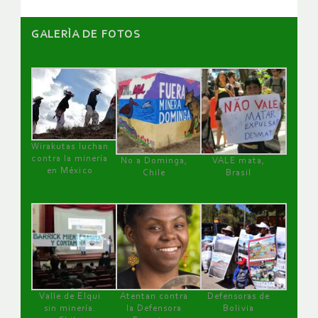
GALERÌA DE FOTOS
Wirakutas luchan
contra la minería
No a Dominga,
VALE mata,
en México
Chile
Brasil
Valle de Elqui
Atentan contra
Defensoras de
sin minería.
la Defensora
Bolivia