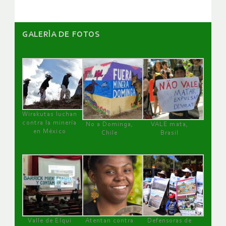
GALERÌA DE FOTOS
Wirakutas luchan
contra la minería
No a Dominga,
VALE mata,
en México
Chile
Brasil
Valle de Elqui
Atentan contra
Defensoras de