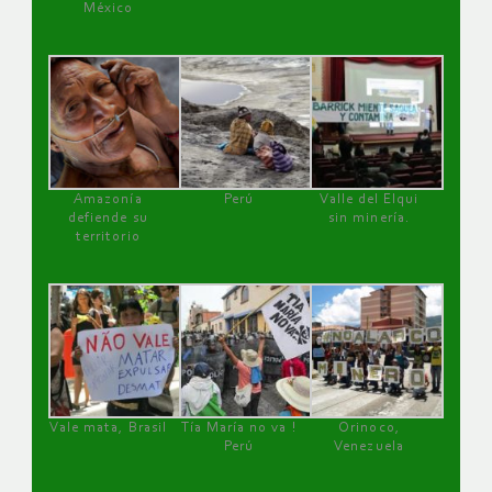
México
Amazonía
Perú
Valle del Elqui
defiende su
sin minería.
territorio
Vale mata, Brasil
Tía María no va !
Orinoco,
Perú
Venezuela