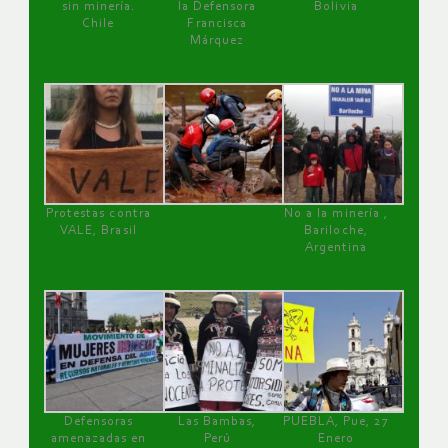
sin minería.
la Defensora
Bolivia
Chile
Francisca
Márquez
Protestas contra
No a la minería ,
VALE, Brasil
Bariloche,
Argentina
Defensoras
Las Bambas,
PUEBLA, Pue, 27
amenazadas en
Perú
Enero