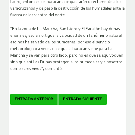
Isidro, entonces los huracanes impactarán directamente a los
veracruzanos y de paso la destrucción de los humedales ante la
fuerza de los vientos del norte.
“En la zona de La Mancha, San Isidro y El Farallón hay dunas
enormes, eso amortigua la velocidad de un fenómeno natural,
eso nos ha salvado de los huracanes, por eso el servicio
meteorológico a veces dice que el huracán viene para La
Mancha y se van para otro lado, pero no es que se equivoquen
sino que ahí Las Dunas protegen a los humedales y a nosotros
como seres vivos”, comentó.
Navegador
ENTRADA ANTERIOR
ENTRADA SIGUIENTE
de
artículos