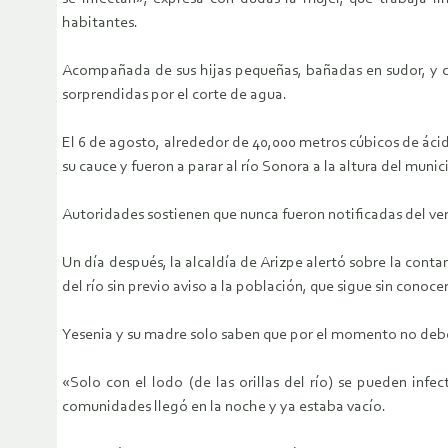
habitantes.
Acompañada de sus hijas pequeñas, bañadas en sudor, y co
sorprendidas por el corte de agua.
El 6 de agosto, alrededor de 40,000 metros cúbicos de áci
su cauce y fueron a parar al río Sonora a la altura del muni
Autoridades sostienen que nunca fueron notificadas del vert
Un día después, la alcaldía de Arizpe alertó sobre la con
del río sin previo aviso a la población, que sigue sin conoc
Yesenia y su madre solo saben que por el momento no deben
«Solo con el lodo (de las orillas del río) se pueden inf
comunidades llegó en la noche y ya estaba vacío.