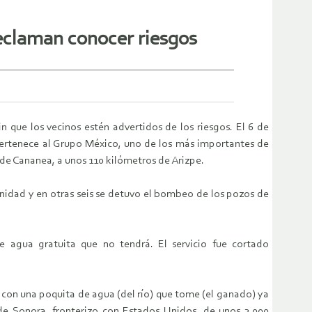
reclaman conocer riesgos
n que los vecinos estén advertidos de los riesgos. El 6 de
pertenece al Grupo México, uno de los más importantes de
o de Cananea, a unos 110 kilómetros de Arizpe.
unidad y en otras seis se detuvo el bombeo de los pozos de
 agua gratuita que no tendrá. El servicio fue cortado
 con una poquita de agua (del río) que tome (el ganado) ya
de Sonora, fronterizo con Estados Unidos, de unos 3,000