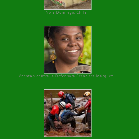
No a Dominga, Chile
Atentan contra la Defensora Francisca Márquez