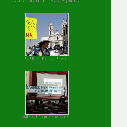
No a la minería , Bariloche, Argentina
PUEBLA, Pue, 27 Enero
Valle del Elqui sin minería.