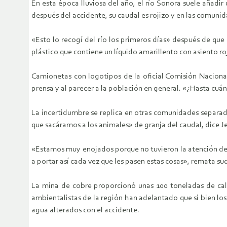
En esta época lluviosa del año, el río Sonora suele añadir
después del accidente, su caudal es rojizo y en las comunid
«Esto lo recogí del río los primeros días» después de que
plástico que contiene un líquido amarillento con asiento ro
Camionetas con logotipos de la oficial Comisión Nacional
prensa y al parecer a la población en general. «¿Hasta cuán
La incertidumbre se replica en otras comunidades separada
que sacáramos a los animales» de granja del caudal, dice J
«Estamos muy enojados porque no tuvieron la atención de av
a portar así cada vez que les pasen estas cosas», remata su
La mina de cobre proporcionó unas 100 toneladas de cal p
ambientalistas de la región han adelantado que si bien los 
agua alterados con el accidente.