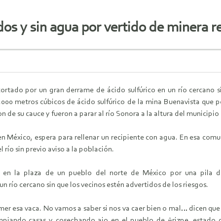
os y sin agua por vertido de minera 
cortado por un gran derrame de ácido sulfúrico en un río cercano si
.000 metros cúbicos de ácido sulfúrico de la mina Buenavista que 
on de su cauce y fueron a parar al río Sonora a la altura del municipi
en México, espera para rellenar un recipiente con agua. En esa com
 río sin previo aviso a la población.
en la plaza de un pueblo del norte de México por una pila de
 río cercano sin que los vecinos estén advertidos de los riesgos.
mer esa vaca. No vamos a saber si nos va caer bien o mal… dicen que
limpiando casas y cosechando ajo en el pueblo de Arizpe, estado 