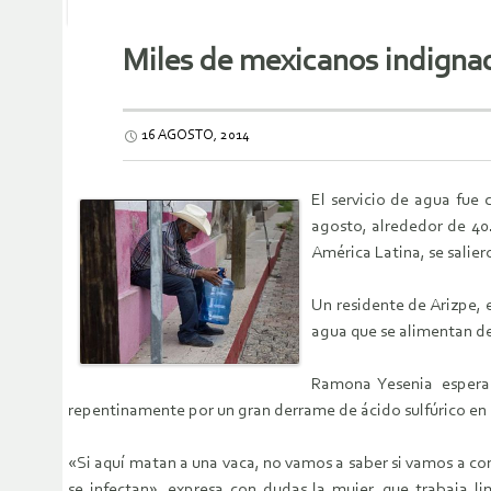
Miles de mexicanos indignad
16 AGOSTO, 2014
El servicio de agua fue 
agosto, alrededor de 40
América Latina, se salier
Un residente de Arizpe, 
agua que se alimentan del
Ramona Yesenia espera 
repentinamente por un gran derrame de ácido sulfúrico en un
«Si aquí matan a una vaca, no vamos a saber si vamos a co
se infectan», expresa con dudas la mujer, que trabaja 