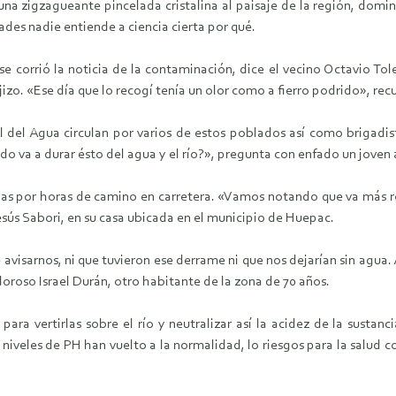
 una zigzagueante pincelada cristalina al paisaje de la región, dom
ades nadie entiende a ciencia cierta por qué.
 se corrió la noticia de la contaminación, dice el vecino Octavio 
jizo. «Ese día que lo recogí tenía un olor como a fierro podrido», rec
 del Agua circulan por varios de estos poblados así como brigadis
do va a durar ésto del agua y el río?», pregunta con enfado un joven a
s por horas de camino en carretera. «Vamos notando que va más rojo
esús Sabori, en su casa ubicada en el municipio de Huepac.
isarnos, ni que tuvieron ese derrame ni que nos dejarían sin agua. A
doroso Israel Durán, otro habitante de la zona de 70 años.
ara vertirlas sobre el río y neutralizar así la acidez de la sustan
niveles de PH han vuelto a la normalidad, lo riesgos para la salud c