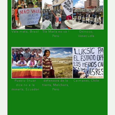
Vale mata, Brasil
Tía María no va !
Orinoco,
Perú
Venezuela
Pueblo Shuar
defensora de la
Caimanes, Chile
dice no a la
tierra, Melchora,
minería, Ecuador
Perú