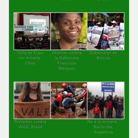
Valle de Elqui
Atentan contra
Defensoras de
sin minería.
la Defensora
Bolivia
Chile
Francisca
Márquez
Protestas contra
No a la minería ,
VALE, Brasil
Bariloche,
Argentina