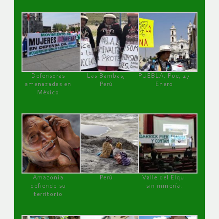
Defensoras
Las Bambas,
PUEBLA, Pue, 27
amenazadas en
Perú
Enero
México
Amazonía
Perú
Valle del Elqui
defiende su
sin minería.
territorio