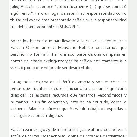
Sin embargo, en un comunicado difundido el martes 16 de
julio, Palacín reconoce “autocríticamente (…) que se cometió
algún error”. Pero en lugar de asumir su responsabilidad como
titular del expediente presentado señala que la responsabilidad
fue del “tramitador ante la SUNARP”.
Sobre los hechos que han llevado a la Sunarp a denunciar a
Palacín Quispe ante el Ministerio Público declaramos que
Servindi no forma ni ha formado parte de una campaña en
contra del citado exdirigente y se ha ceñido estrictamente a la
verdad por lo que no puede ser desmentido.
La agenda indígena en el Perú es amplia y son muchos los
temas que intentamos cubrir. Iniciar una campaña significaría
dilapidar los escasos recursos que tenemos –económicos y
humanos– a un fin concreto y esto no ha ocurrido, como lo
sostiene Palacín al afirmar que Servindi trabaja de espaldas a
las organizaciones indígenas.
Palacín va más lejos y de manera intrigante afirma que Servindi
actúa de forma “sospechosa”, opina de “manera parcializada”