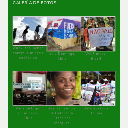
GALERÌA DE FOTOS
Wirakutas luchan
contra la minería
No a Dominga,
VALE mata,
en México
Chile
Brasil
Valle de Elqui
Atentan contra
Defensoras de
sin minería.
la Defensora
Bolivia
Chile
Francisca
Márquez