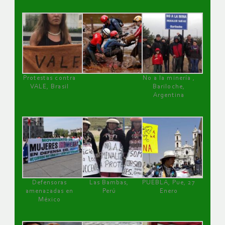
Protestas contra
No a la minería ,
VALE, Brasil
Bariloche,
Argentina
Defensoras
Las Bambas,
PUEBLA, Pue, 27
amenazadas en
Perú
Enero
México