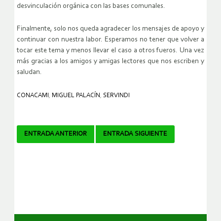
desvinculación orgánica con las bases comunales.
Finalmente, solo nos queda agradecer los mensajes de apoyo y
continuar con nuestra labor. Esperamos no tener que volver a
tocar este tema y menos llevar el caso a otros fueros. Una vez
más gracias a los amigos y amigas lectores que nos escriben y
saludan.
CONACAMI
,
MIGUEL PALACÍN
,
SERVINDI
Navegador
ENTRADA ANTERIOR
ENTRADA SIGUIENTE
de
artículos