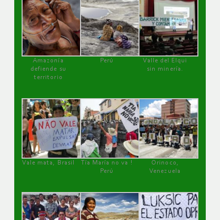
Amazonía
Perú
Valle del Elqui
defiende su
sin minería.
territorio
Vale mata, Brasil
Tía María no va !
Orinoco,
Perú
Venezuela