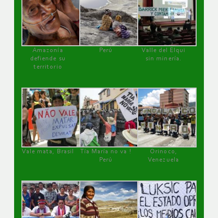
Amazonía
Perú
Valle del Elqui
defiende su
sin minería.
territorio
Vale mata, Brasil
Tía María no va !
Orinoco,
Perú
Venezuela