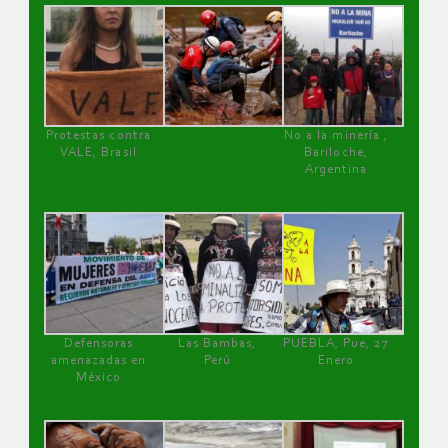
Protestas contra
No a la minería ,
VALE, Brasil
Bariloche,
Argentina
Defensoras
Las Bambas,
PUEBLA, Pue, 27
amenazadas en
Perú
Enero
México