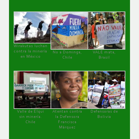
Wirakutas luchan
contra la minería
No a Dominga,
VALE mata,
en México
Chile
Brasil
Valle de Elqui
Atentan contra
Defensoras de
sin minería.
la Defensora
Bolivia
Chile
Francisca
Márquez