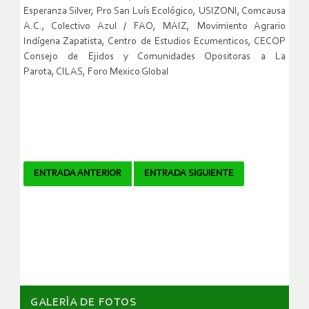
Esperanza Silver,
Pro San Luís Ecológico,
USIZONI,
Comcausa
A.C.,
Colectivo Azul / FAO,
MAIZ, Movimiento Agrario
Indígena Zapatista,
Centro de Estudios Ecumenticos,
CECOP
Consejo de Ejidos y Comunidades Opositoras a La
Parota,
CILAS,
Foro Mexico Global
Navegador
ENTRADA ANTERIOR
ENTRADA SIGUIENTE
de
artículos
GALERÌA DE FOTOS