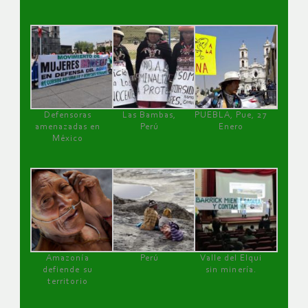
Defensoras
Las Bambas,
PUEBLA, Pue, 27
amenazadas en
Perú
Enero
México
Amazonía
Perú
Valle del Elqui
defiende su
sin minería.
territorio