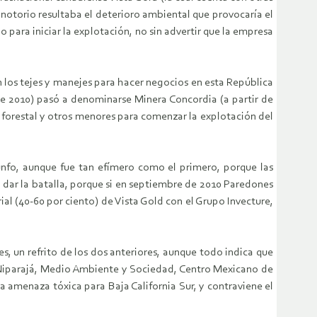
n notorio resultaba el deterioro ambiental que provocaría el
 para iniciar la explotación, no sin advertir que la empresa
n los tejes y manejes para hacer negocios en esta República
e 2010) pasó a denominarse Minera Concordia (a partir de
 forestal y otros menores para comenzar la explotación del
iunfo, aunque fue tan efímero como el primero, porque las
a dar la batalla, porque si en septiembre de 2010 Paredones
ial (40-60 por ciento) de Vista Gold con el Grupo Invecture,
, un refrito de los dos anteriores, aunque todo indica que
o Niparajá, Medio Ambiente y Sociedad, Centro Mexicano de
amenaza tóxica para Baja California Sur, y contraviene el