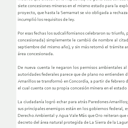
siete concesiones mineras en el mismo estado para la explot
proyecto, que hasta la Semarnat se vio obligada a rechazar 
incumplió los requisitos de ley.
Por esas fechas los sudcalifornianos celebraron su triunfo
concesionada) simplemente le cambió de nombre al citado
septiembre del mismo año), y sin más retomó el trámite an
área concesionada.
De nueva cuenta le negaron los permisos ambientales al p
autoridades federales parece que de plano no entienden de 
Amarillos se transformó en Concordia, a partir de febrero d
el cual cuenta con su propia concesión minera en el estado
La ciudadanía logró echar para atrás Paredones Amarillos;
sus principales enemigos están en los gobiernos federal,
Derecho Ambiental y Agua Vale Más que Oro reiteran que c
decreto del área natural protegida de La Sierra de la Lagu