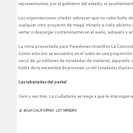
representantes, por el gobierno del estado, el ayuntamient
Las organizaciones citadas subrayan que no cabe duda de 
cualquier otro proyecto de mega minería a cielo abierto c
verter o descargar contaminantes en el suelo, subsuelo y en
La mina proyectada para Paredones Amarillos-La Concordia
Como este oro se encuentra en el suelo en una proporción c
cerca de 40 millones de toneladas de material, separarlo 
habla de la necesidad de procesar 11 mil toneladas diarias
Las rebanadas del pastel
Cero y van tres. La ciudadanía se niega a que le impongan e
BAJA CALIFORNIA
,
LEY MINERA