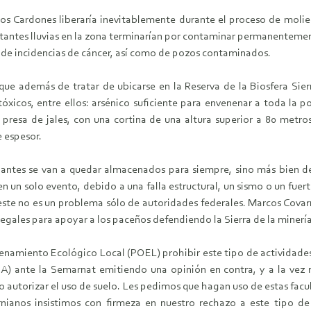
os Cardones liberaría inevitablemente durante el proceso de moli
stantes lluvias en la zona terminarían por contaminar permanentemen
de incidencias de cáncer, así como de pozos contaminados.
rque además de tratar de ubicarse en la Reserva de la Biosfera Sier
óxicos, entre ellos: arsénico suficiente para envenenar a toda la p
presa de jales, con una cortina de una altura superior a 80 metros
 espesor.
antes se van a quedar almacenados para siempre, sino más bien d
n un solo evento, debido a una falla estructural, un sismo o un fuert
; este no es un problema sólo de autoridades federales. Marcos Covar
 legales para apoyar a los paceños defendiendo la Sierra de la minería
denamiento Ecológico Local (POEL) prohibir este tipo de actividades
 ante la Semarnat emitiendo una opinión en contra, y a la vez n
no autorizar el uso de suelo. Les pedimos que hagan uso de estas facu
rnianos insistimos con firmeza en nuestro rechazo a este tipo d