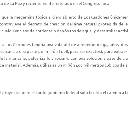
o de La Paz y recientemente reiterado en el Congreso local.
que la megamina tóxica a cielo abierto de Los Cardones únicament
ontraviene el decreto de creación del área natural protegida de la
 cualquier clase de corriente o depósitos de agua, y desarrollar act
-Los Cardones tendría una vida útil de alrededor de 9.5 años, duran
ercana a una parte por millón (1.08, para ser exactos), para extrae
de la montaña, pulverizarlo y rociarlo con una solución a base de ci
 de material. Además, utilizaría un millón 400 mil metros cúbicos de 
l proyecto, pero el sordo gobierno federal sólo facilita el camino a l