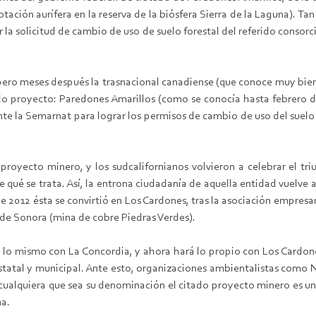
ación aurífera en la reserva de la biósfera Sierra de la Laguna). Ta
la solicitud de cambio de uso de suelo forestal del referido consorcio
, pero meses después la trasnacional canadiense (que conoce muy bie
 proyecto: Paredones Amarillos (como se conocía hasta febrero d
te la Semarnat para lograr los permisos de cambio de uso del suelo
royecto minero, y los sudcalifornianos volvieron a celebrar el tr
qué se trata. Así, la entrona ciudadanía de aquella entidad vuelve 
e 2012 ésta se convirtió en Los Cardones, tras la asociación empresar
 de Sonora (mina de cobre Piedras Verdes).
 lo mismo con La Concordia, y ahora hará lo propio con Los Cardones
 estatal y municipal. Ante esto, organizaciones ambientalistas com
ualquiera que sea su denominación el citado proyecto minero es una 
na.