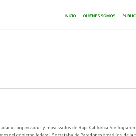
SALTAR AL CONTENIDO.
INICIO
QUIENES SOMOS
PUBLI
dadanos organizados y movilizados de Baja California Sur lograro
nes del gobierno federal. Se trataba de Paredones Amarillos, de la t