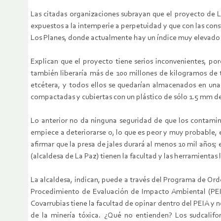
Las citadas organizaciones subrayan que el proyecto de L
expuestos a la intemperie a perpetuidad y que con las con
Los Planes, donde actualmente hay un índice muy elevado 
Explican que el proyecto tiene serios inconvenientes, po
también liberaría más de 100 millones de kilogramos de t
etcétera, y todos ellos se quedarían almacenados en una 
compactadas y cubiertas con un plástico de sólo 1.5 mm de
Lo anterior no da ninguna seguridad de que los contamin
empiece a deteriorarse o, lo que es peor y muy probable, e
afirmar que la presa de jales durará al menos 10 mil años
(alcaldesa de La Paz) tienen la facultad y las herramientas
La alcaldesa, indican, puede a través del Programa de Or
Procedimiento de Evaluación de Impacto Ambiental (PEIA)
Covarrubias tiene la facultad de opinar dentro del PEIA y 
de la minería tóxica. ¿Qué no entienden? Los sudcalifo