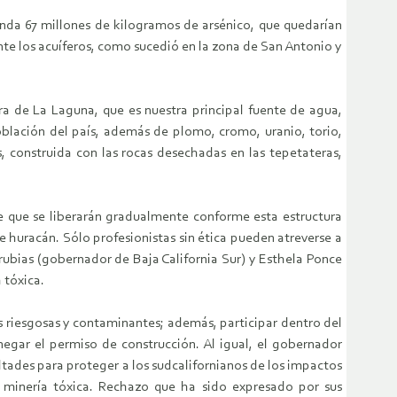
enda 67 millones de kilogramos de arsénico, que quedarían
te los acuíferos, como sucedió en la zona de San Antonio y
ra de La Laguna, que es nuestra principal fuente de agua,
oblación del país, además de plomo, cromo, uranio, torio,
, construida con las rocas desechadas en las tepetateras,
e que se liberarán gradualmente conforme esta estructura
e huracán. Sólo profesionistas sin ética pueden atreverse a
rubias (gobernador de Baja California Sur) y Esthela Ponce
 tóxica.
 riesgosas y contaminantes; además, participar dentro del
egar el permiso de construcción. Al igual, el gobernador
ltades para proteger a los sudcalifornianos de los impactos
e minería tóxica. Rechazo que ha sido expresado por sus