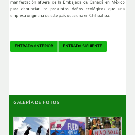
manifestación afuera de la Embajada de Canadá en México
para denunciar los presuntos daños ecológicos que una
empresa originaria de este país ocasiona en Chihuahua.
Navegador
ENTRADA ANTERIOR
ENTRADA SIGUIENTE
de
artículos
GALERÌA DE FOTOS