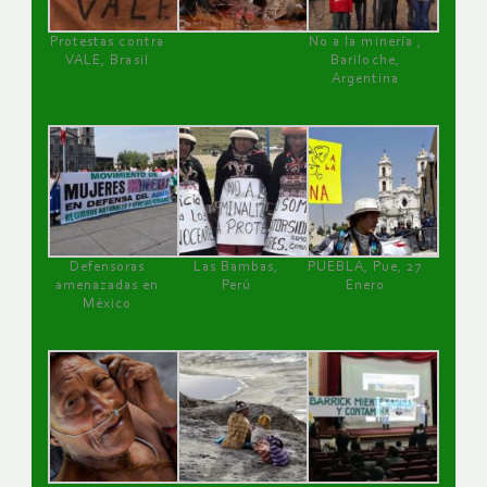
Protestas contra
No a la minería ,
VALE, Brasil
Bariloche,
Argentina
Defensoras
Las Bambas,
PUEBLA, Pue, 27
amenazadas en
Perú
Enero
México