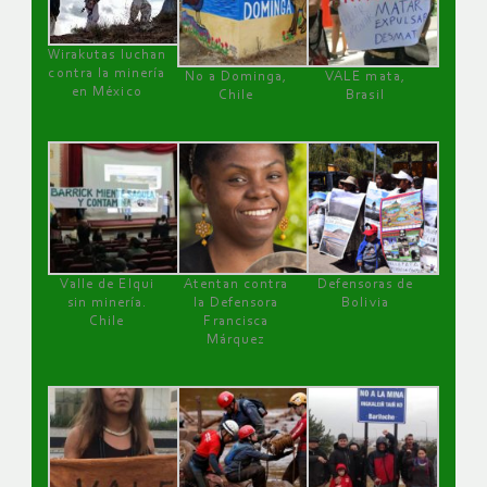
Wirakutas luchan
contra la minería
No a Dominga,
VALE mata,
en México
Chile
Brasil
Valle de Elqui
Atentan contra
Defensoras de
sin minería.
la Defensora
Bolivia
Chile
Francisca
Márquez