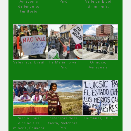
Amazonía
Perú
Valle del Elqui
defiende su
sin minería.
territorio
Vale mata, Brasil
Tía María no va !
Orinoco,
Perú
Venezuela
Pueblo Shuar
defensora de la
Caimanes, Chile
dice no a la
tierra, Melchora,
minería, Ecuador
Perú