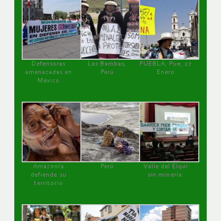
Defensoras
Las Bambas,
PUEBLA, Pue, 27
amenazadas en
Perú
Enero
México
Amazonía
Perú
Valle del Elqui
defiende su
sin minería.
territorio