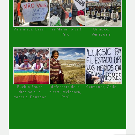
Vale mata, Brasil
Tía María no va !
Orinoco,
Perú
Venezuela
Pueblo Shuar
defensora de la
Caimanes, Chile
dice no a la
tierra, Melchora,
minería, Ecuador
Perú