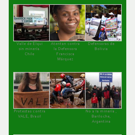
Valle de Elqui
Atentan contra
Defensoras de
sin minería.
la Defensora
Bolivia
Chile
Francisca
Márquez
Protestas contra
No a la minería ,
VALE, Brasil
Bariloche,
Argentina