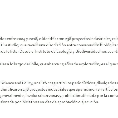
ados entre 2004 y 2018, e identificaron 238 proyectos industriales, 
l estudio, que reveló una disociación entre conservación biológica y
e la lista. Desde el Instituto de Ecología y Biodiversidad nos cuenta
es a lo largo de Chile, que abarca 15 años de exploración, es el que
l Science and Policy, analizó 1035 artículos periodísticos, divulgado
 identificaron 238 proyectos industriales que aparecieron en artícul
s, generalmente, involucraban zonas y población afectada por la co
sionada por iniciativas en vías de aprobación o ejecución.