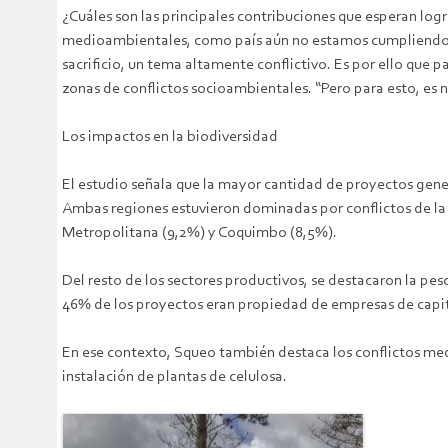
¿Cuáles son las principales contribuciones que esperan logr
medioambientales, como país aún no estamos cumpliendo co
sacrificio, un tema altamente conflictivo. Es por ello que p
zonas de conflictos socioambientales. “Pero para esto, es n
Los impactos en la biodiversidad
El estudio señala que la mayor cantidad de proyectos gener
Ambas regiones estuvieron dominadas por conflictos de la i
Metropolitana (9,2%) y Coquimbo (8,5%).
Del resto de los sectores productivos, se destacaron la pesc
46% de los proyectos eran propiedad de empresas de capita
En ese contexto, Squeo también destaca los conflictos med
instalación de plantas de celulosa.