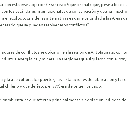
ar con esta investigación? Francisco Squeo señala que, pese a los esfu
n los estándares internacionales de conservación y que, en muchos 
ara el ecólogo, una de las alternativas es darle prioridad a las Áreas 
ecesario que se puedan resolver esos conflictos”.
adores de conflictos se ubicaron en la región de Antofagasta, con un
ndustria energética y minera. Las regiones que siguieron con el may
a y la acuicultura, los puertos, las instalaciones de fabricación y l
l chileno y que de éstos, el 77% era de origen privado.
ioambientales que afectan principalmente a población indígena del s