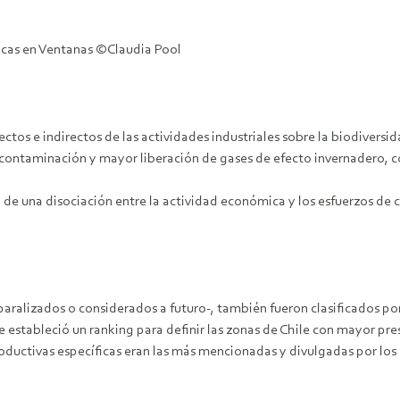
cas en Ventanas ©Claudia Pool
tos e indirectos de las actividades industriales sobre la biodiversi
, contaminación y mayor liberación de gases de efecto invernadero, c
a de una disociación entre la actividad económica y los esfuerzos de c
paralizados o considerados a futuro-, también fueron clasificados por
 estableció un ranking para definir las zonas de Chile con mayor pre
roductivas específicas eran las más mencionadas y divulgadas por los