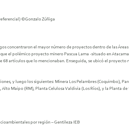
referencial) ©Gonzalo Zúñiga
os concentraron el mayor número de proyectos dentro de las Áreas de
ció que el polémico proyecto minero Pascua Lama -situado en Atacama
de 68 artículos que lo mencionaban. Enseguida, se ubicó el proyect
ciones, y luego los siguientes: Minera Los Pelambres (Coquimbo), Par
Alto Maipo (RM), Planta Celulosa Valdivia (Los Ríos), y la Planta de t
ocioambientales por región – Gentileza IEB