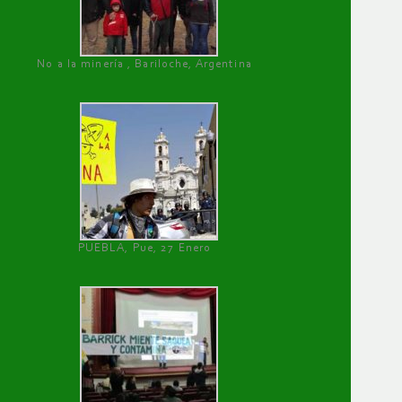
No a la minería , Bariloche, Argentina
PUEBLA, Pue, 27 Enero