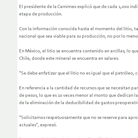
El presidente de la Camimex explicó que de cada 1,000 indic
etapa de producción.
Con la información conocida hasta el momento del litio, ta
nacional que sea viable para su producción, no por lo meno
En México, el litio se encuentra contenido en arcillas, lo
Chile, donde este mineral se encuentra en salares.
“Se debe enfatizar que el litio no es igual que el petróleo
En referencia a la cantidad de recursos que se necesitan p
de pesos, lo que es 10 veces menor al monto que dedican la
de la eliminación de la deducibilidad de gastos preoperativ
“Solicitamos respetuosamente que no se reserve para aprov
actuales”, expresó.