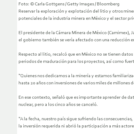
Foto: © Carla Gottgens / Getty Images / Bloomberg
Reservar la exploración y explotación del litio y otros mine
potenciales de la industria minera en México y el sector p
El presidente de la Cámara Minera de México (Camimex), Jai
el gobierno también se vería afectado con una reducción e
Respecto al litio, recalcó que en México no se tienen datos 
periodos de maduración para los proyectos, así como fuerte
“Quienes nos dedicamos a la minería y estamos familiarizad
hasta 20 años con inversiones de varios miles de millones d
En ese contexto, señaló que es importante aprender de dat
nuclear, pero a los cinco años se canceló.
“A la fecha, nuestro país sigue sufriendo las consecuencias
la inversión requerida ni abrió la participación a más actores