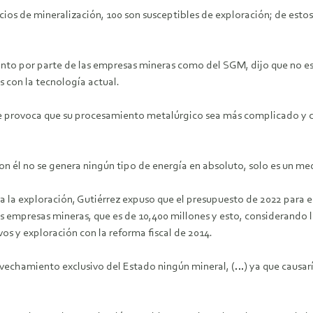
ios de mineralización, 100 son susceptibles de exploración; de estos
nto por parte de las empresas mineras como del SGM, dijo que no es p
s con la tecnología actual.
 que provoca que su procesamiento metalúrgico sea más complicado y c
, con él no se genera ningún tipo de energía en absoluto, solo es un m
ara la exploración, Gutiérrez expuso que el presupuesto de 2022 para
s empresas mineras, que es de 10,400 millones y esto, considerando l
os y exploración con la reforma fiscal de 2014.
echamiento exclusivo del Estado ningún mineral, (…) ya que causarí