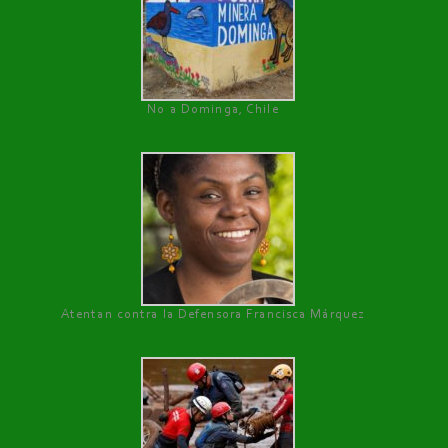
No a Dominga, Chile
Atentan contra la Defensora Francisca Márquez