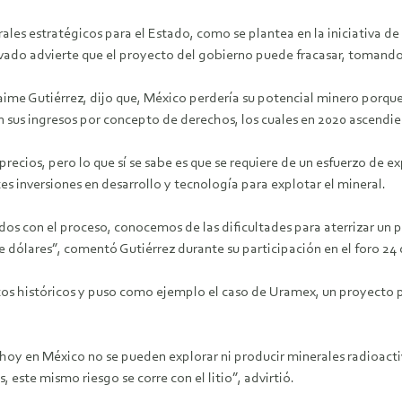
rales estratégicos para el Estado, como se plantea en la iniciativa de
rivado advierte que el proyecto del gobierno puede fracasar, tomand
me Gutiérrez, dijo que, México perdería su potencial minero porque n
n sus ingresos por concepto de derechos, los cuales en 2020 ascendie
precios, pero lo que sí se sabe es que se requiere de un esfuerzo de e
s inversiones en desarrollo y tecnología para explotar el mineral.
os con el proceso, conocemos de las dificultades para aterrizar un 
e dólares”, comentó Gutiérrez durante su participación en el foro 24
os históricos y puso como ejemplo el caso de Uramex, un proyecto pú
, hoy en México no se pueden explorar ni producir minerales radioact
, este mismo riesgo se corre con el litio”, advirtió.