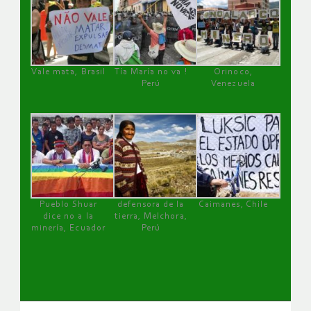
Vale mata, Brasil
Tía María no va !
Orinoco,
Perú
Venezuela
Pueblo Shuar
defensora de la
Caimanes, Chile
dice no a la
tierra, Melchora,
minería, Ecuador
Perú