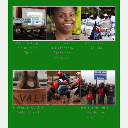
Valle de Elqui
Atentan contra
Defensoras de
sin minería.
la Defensora
Bolivia
Chile
Francisca
Márquez
Protestas contra
No a la minería ,
VALE, Brasil
Bariloche,
Argentina