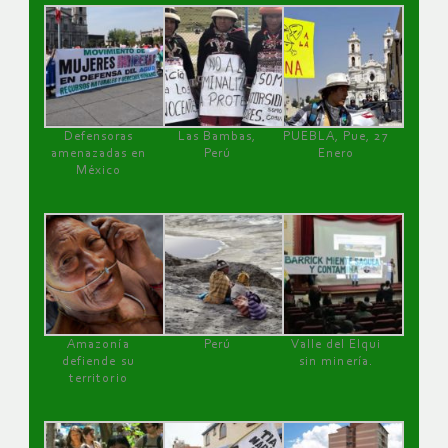
Defensoras
Las Bambas,
PUEBLA, Pue, 27
amenazadas en
Perú
Enero
México
Amazonía
Perú
Valle del Elqui
defiende su
sin minería.
territorio