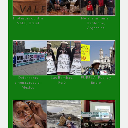
Protestas contra
No a la minería ,
VALE, Brasil
Bariloche,
Argentina
Defensoras
Las Bambas,
PUEBLA, Pue, 27
amenazadas en
Perú
Enero
México