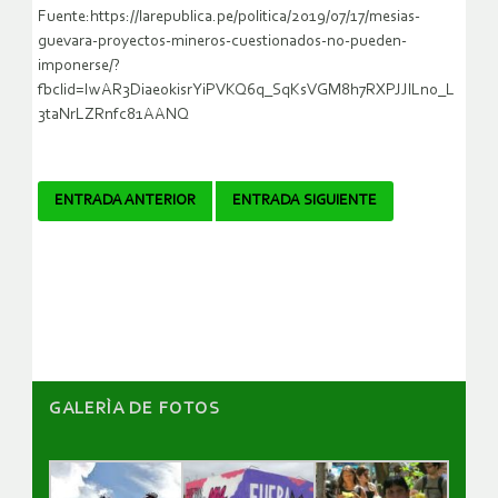
Fuente:https://larepublica.pe/politica/2019/07/17/mesias-
guevara-proyectos-mineros-cuestionados-no-pueden-
imponerse/?
fbclid=IwAR3DiaeokisrYiPVKQ6q_SqKsVGM8h7RXPJJlLno_L
3taNrLZRnfc81AANQ
Navegador
ENTRADA ANTERIOR
ENTRADA SIGUIENTE
de
artículos
GALERÌA DE FOTOS