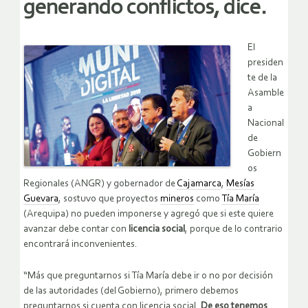
generando conflictos, dice.
El
presiden
te de la
Asamble
a
Nacional
de
Gobiern
os
Regionales (ANGR) y gobernador de
Cajamarca
,
Mesías
Guevara
, sostuvo que proyectos
mineros
como
Tía María
(Arequipa) no pueden imponerse y agregó que si este quiere
avanzar debe contar con
licencia social
, porque de lo contrario
encontrará inconvenientes.
“Más que preguntarnos si Tía María debe ir o no por decisión
de las autoridades (del Gobierno), primero debemos
preguntarnos si cuenta con licencia social.
De eso tenemos