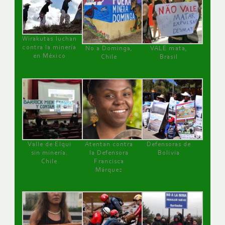
Wirakutas luchan
contra la minería
No a Dominga,
VALE mata,
en México
Chile
Brasil
Valle de Elqui
Atentan contra
Defensoras de
sin minería.
la Defensora
Bolivia
Chile
Francisca
Márquez