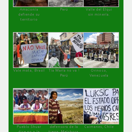
Amazonía
Perú
Valle del Elqui
defiende su
sin minería.
territorio
Vale mata, Brasil
Tía María no va !
Orinoco,
Perú
Venezuela
Pueblo Shuar
defensora de la
Caimanes, Chile
dice no a la
tierra, Melchora,