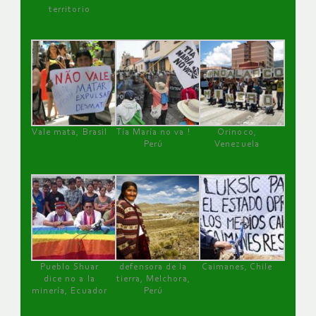
territorio
Vale mata, Brasil
Tía María no va !
Orinoco,
Perú
Venezuela
Pueblo Shuar
defensora de la
Caimanes, Chile
dice no a la
tierra, Melchora,
minería, Ecuador
Perú