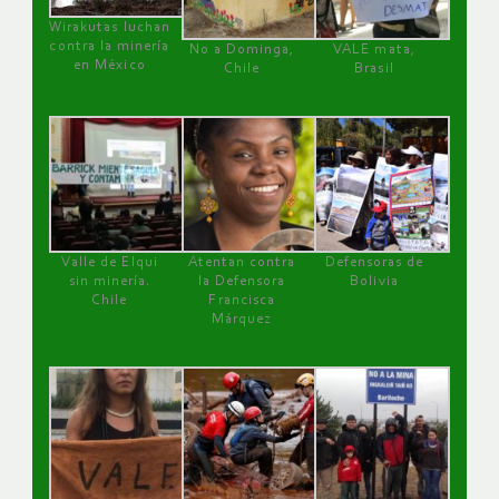
Wirakutas luchan
contra la minería
No a Dominga,
VALE mata,
en México
Chile
Brasil
Valle de Elqui
Atentan contra
Defensoras de
sin minería.
la Defensora
Bolivia
Chile
Francisca
Márquez