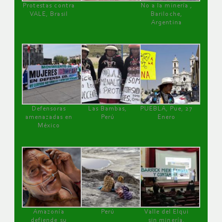
Protestas contra
No a la minería ,
VALE, Brasil
Bariloche,
Argentina
Defensoras
Las Bambas,
PUEBLA, Pue, 27
amenazadas en
Perú
Enero
México
Amazonía
Perú
Valle del Elqui
defiende su
sin minería.