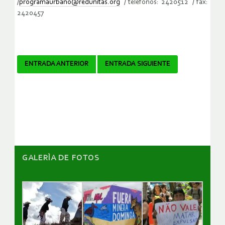
/
programaurbano@redunitas.org
/ teléfonos: 2420512 / fax:
2420457
Navegador
ENTRADA ANTERIOR
ENTRADA SIGUIENTE
de
artículos
GALERÌA DE FOTOS