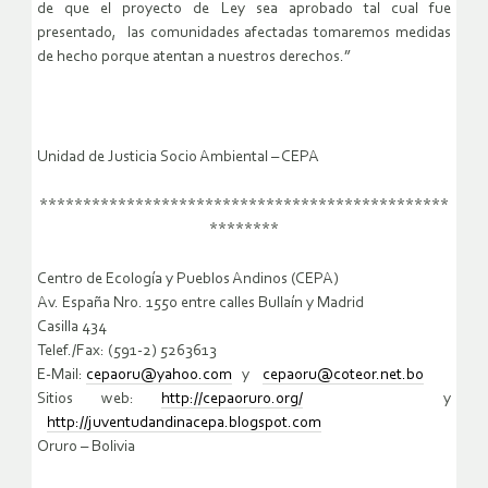
de que el proyecto de Ley sea aprobado tal cual fue
presentado, las comunidades afectadas tomaremos medidas
de hecho porque atentan a nuestros derechos.”
Unidad de Justicia Socio Ambiental – CEPA
***********************************************
********
Centro de Ecología y Pueblos Andinos (CEPA)
Av. España Nro. 1550 entre calles Bullaín y Madrid
Casilla 434
Telef./Fax: (591-2) 5263613
E-Mail:
cepaoru@yahoo.com
y
cepaoru@coteor.net.bo
Sitios web:
http://cepaoruro.org/
y
http://juventudandinacepa.blogspot.com
Oruro – Bolivia