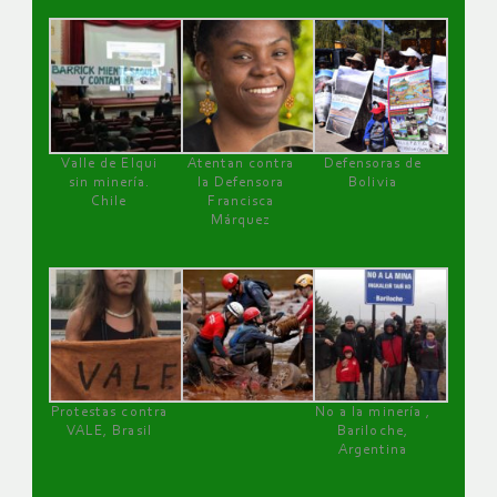
Valle de Elqui
Atentan contra
Defensoras de
sin minería.
la Defensora
Bolivia
Chile
Francisca
Márquez
Protestas contra
No a la minería ,
VALE, Brasil
Bariloche,
Argentina