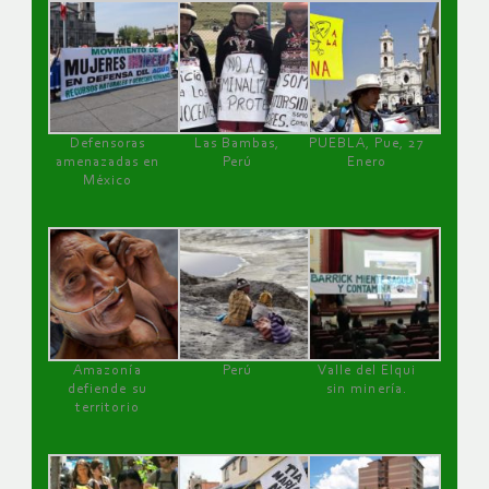
Defensoras
Las Bambas,
PUEBLA, Pue, 27
amenazadas en
Perú
Enero
México
Amazonía
Perú
Valle del Elqui
defiende su
sin minería.
territorio