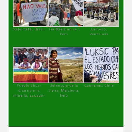
Vale mata, Brasil
Tía María no va !
Orinoco,
Perú
Venezuela
Pueblo Shuar
defensora de la
Caimanes, Chile
dice no a la
tierra, Melchora,
minería, Ecuador
Perú