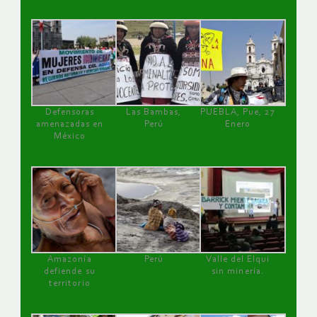
Defensoras
Las Bambas,
PUEBLA, Pue, 27
amenazadas en
Perú
Enero
México
Amazonía
Perú
Valle del Elqui
defiende su
sin minería.
territorio