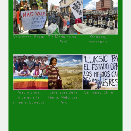
Vale mata, Brasil
Tía María no va !
Orinoco,
Perú
Venezuela
Pueblo Shuar
defensora de la
Caimanes, Chile
dice no a la
tierra, Melchora,
minería, Ecuador
Perú