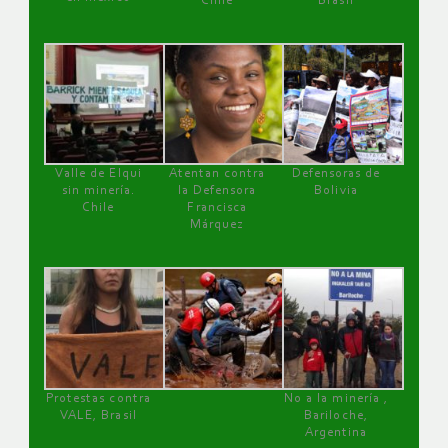
Chile
Brasil
Valle de Elqui
Atentan contra
Defensoras de
sin minería.
la Defensora
Bolivia
Chile
Francisca
Márquez
Protestas contra
No a la minería ,
VALE, Brasil
Bariloche,
Argentina