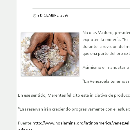
1 DICIEMBRE, 2016
Nicolás Maduro, presiden
exploten la minería. “Es
durante la revisión del 
que una parte del oro ext
Asimismo el mandatario i
“En Venezuela tenemos re
En ese sentido, Merentes felicitó esta iniciativa de produc
“Las reservan irán creciendo progresivamente con el esfuerz
Fuente:
http://www.noalamina.org/latinoamerica/venezuel