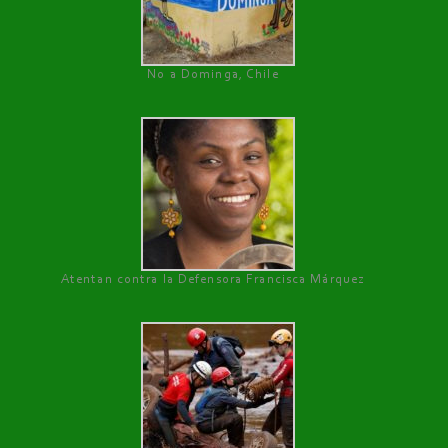
No a Dominga, Chile
Atentan contra la Defensora Francisca Márquez