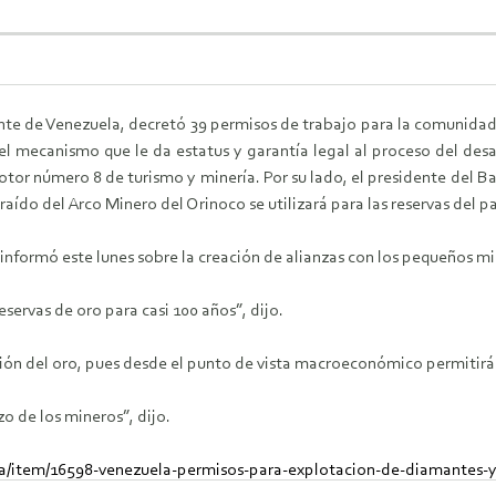
te de Venezuela, decretó 39 permisos de trabajo para la comunidad 
 el mecanismo que le da estatus y garantía legal al proceso del de
motor número 8 de turismo y minería. Por su lado, el presidente del
raído del Arco Minero del Orinoco se utilizará para las reservas del pa
nformó este lunes sobre la creación de alianzas con los pequeños mi
servas de oro para casi 100 años”, dijo.
ción del oro, pues desde el punto de vista macroeconómico permitirá f
o de los mineros”, dijo.
a/item/16598-venezuela-permisos-para-explotacion-de-diamantes-y