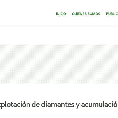
SALTAR AL CONTENIDO.
INICIO
QUIENES SOMOS
PUBLI
plotación de diamantes y acumulación