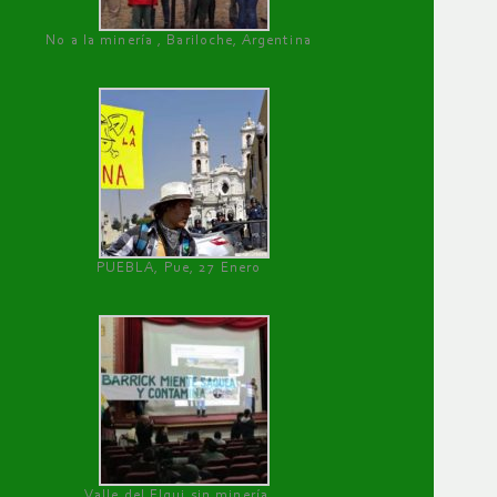
No a la minería , Bariloche, Argentina
PUEBLA, Pue, 27 Enero
Valle del Elqui sin minería.