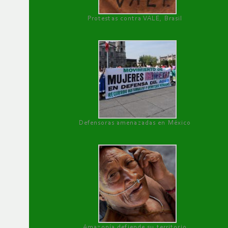
Protestas contra VALE, Brasil
Defensoras amenazadas en México
Amazonía defiende su territorio