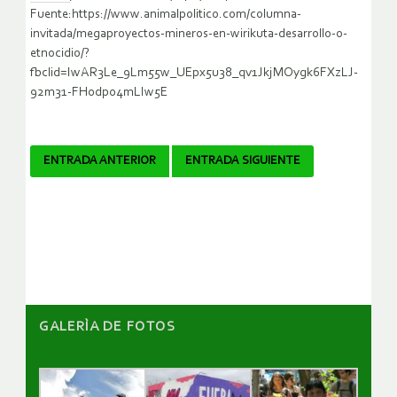
Fuente:https://www.animalpolitico.com/columna-
invitada/megaproyectos-mineros-en-wirikuta-desarrollo-o-
etnocidio/?
fbclid=IwAR3Le_9Lm55w_UEpx5u38_qv1JkjMOygk6FXzLJ-
92m31-FH0dp04mLIw5E
Navegador
ENTRADA ANTERIOR
ENTRADA SIGUIENTE
de
artículos
GALERÌA DE FOTOS