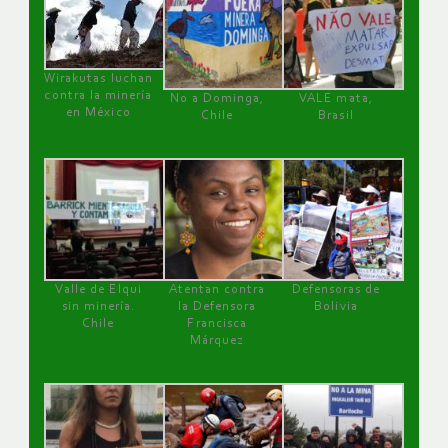
Wirakutas luchan
contra la minería
No a Dominga,
VALE mata,
en México
Chile
Brasil
Valle de Elqui
Atentan contra
Defensoras de
sin minería.
la Defensora
Bolivia
Chile
Francisca
Márquez