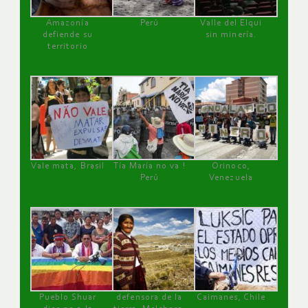
Amazonía
Perú
Valle del Elqui
defiende su
sin minería.
territorio
Vale mata, Brasil
Tía María no va !
Orinoco,
Perú
Venezuela
Pueblo Shuar
defensora de la
Caimanes, Chile