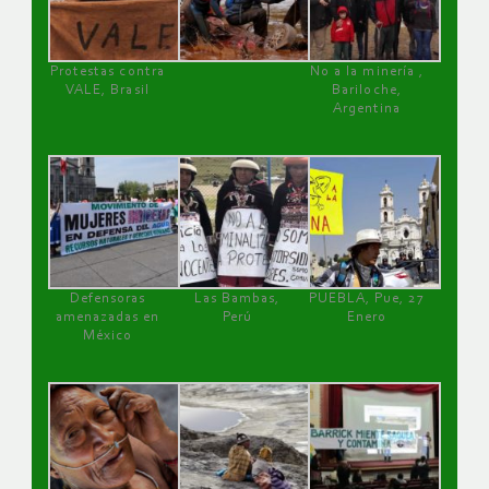
Protestas contra
No a la minería ,
VALE, Brasil
Bariloche,
Argentina
Defensoras
Las Bambas,
PUEBLA, Pue, 27
amenazadas en
Perú
Enero
México