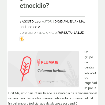
etnocidio?
2 AGOSTO, 2019
AUTOR:
DAVID AVILÉS , ANIMAL
POLÍTICO.COM
CONFLICTO RELACIONADO:
WIRIKUTA - LA LUZ
Un
grupo
de
gentes
captada
s y
engañad
as por la
First Majestic han intensificado la estrategia de la transnacional
minera para dividir a las comunidades ante la proximidad del
fin del amparo judicial que desde 2011 suspendió