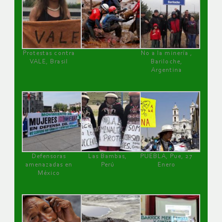
Protestas contra
No a la minería ,
VALE, Brasil
Bariloche,
Argentina
Defensoras
Las Bambas,
PUEBLA, Pue, 27
amenazadas en
Perú
Enero
México