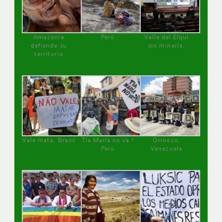
Amazonía
Perú
Valle del Elqui
defiende su
sin minería.
territorio
Vale mata, Brasil
Tía María no va !
Orinoco,
Perú
Venezuela