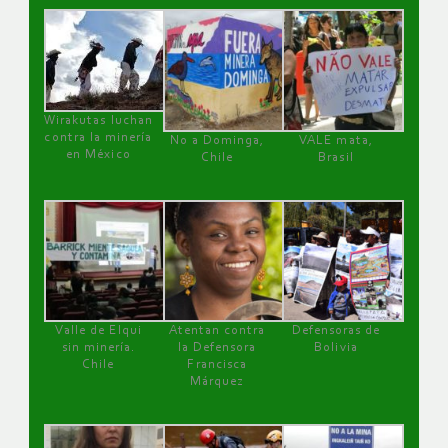
Wirakutas luchan
contra la minería
No a Dominga,
VALE mata,
en México
Chile
Brasil
Valle de Elqui
Atentan contra
Defensoras de
sin minería.
la Defensora
Bolivia
Chile
Francisca
Márquez