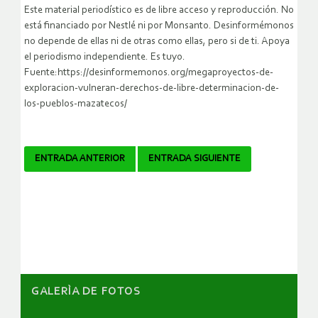
Este material periodístico es de libre acceso y reproducción. No
está financiado por Nestlé ni por Monsanto. Desinformémonos
no depende de ellas ni de otras como ellas, pero si de ti. Apoya
el periodismo independiente. Es tuyo.
Fuente:https://desinformemonos.org/megaproyectos-de-
exploracion-vulneran-derechos-de-libre-determinacion-de-
los-pueblos-mazatecos/
Navegador
ENTRADA ANTERIOR
ENTRADA SIGUIENTE
de
artículos
GALERÌA DE FOTOS