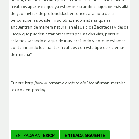
pero sí, muchos metales pueden estar presentes en los mantos
freáticos aparte de que ya estamos sacando el agua de más allá
de 300 metros de profundidad, entonces a la hora de la
percolación se pueden ir solubilizando metales que se
encuentran de manera natural en el suelo de Zacatecas y desde
luego que pueden estar presentes por las dos vías, porque
estamos sacando el agua de muy profundo y porque estamos
contaminando los mantos freáticos con este tipo de sistemas
de minería”.
Fuente:http://www.remamx.org/2019/06/confirman-metales-
toxicos-en-predio/
Navegador
ENTRADA ANTERIOR
ENTRADA SIGUIENTE