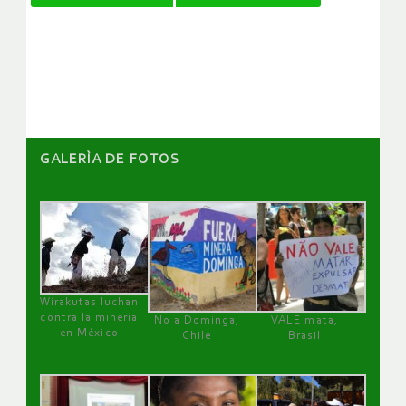
de
artículos
GALERÌA DE FOTOS
Wirakutas luchan
contra la minería
No a Dominga,
VALE mata,
en México
Chile
Brasil