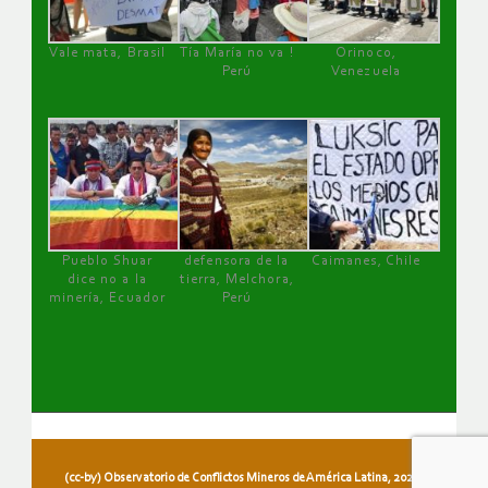
Vale mata, Brasil
Tía María no va !
Orinoco,
Perú
Venezuela
Pueblo Shuar
defensora de la
Caimanes, Chile
dice no a la
tierra, Melchora,
minería, Ecuador
Perú
(cc-by) Observatorio de Conflictos Mineros de América Latina, 2026