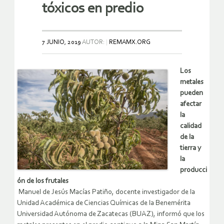
tóxicos en predio
7 JUNIO, 2019
AUTOR:
REMAMX.ORG
Los
metales
pueden
afectar
la
calidad
de la
tierra y
la
producci
ón de los frutales
Manuel de Jesús Macías Patiño, docente investigador de la
Unidad Académica de Ciencias Químicas de la Benemérita
Universidad Autónoma de Zacatecas (BUAZ), informó que los