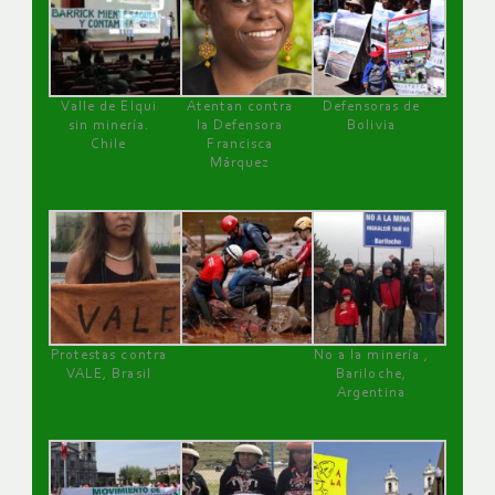
Valle de Elqui
Atentan contra
Defensoras de
sin minería.
la Defensora
Bolivia
Chile
Francisca
Márquez
Protestas contra
No a la minería ,
VALE, Brasil
Bariloche,
Argentina