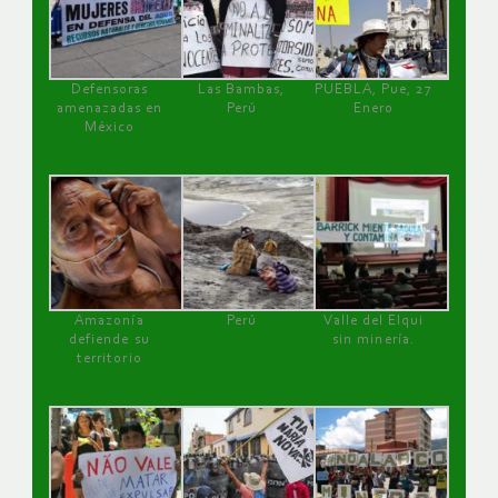
Defensoras
Las Bambas,
PUEBLA, Pue, 27
amenazadas en
Perú
Enero
México
Amazonía
Perú
Valle del Elqui
defiende su
sin minería.
territorio