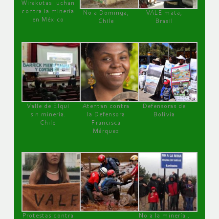
Wirakutas luchan
contra la minería
No a Dominga,
VALE mata,
en México
Chile
Brasil
Valle de Elqui
Atentan contra
Defensoras de
sin minería.
la Defensora
Bolivia
Chile
Francisca
Márquez
Protestas contra
No a la minería ,