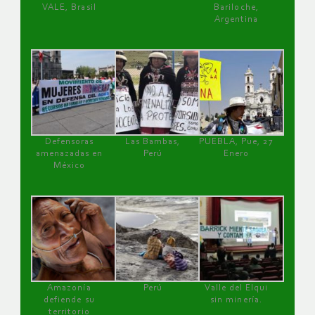
VALE, Brasil
Bariloche,
Argentina
Defensoras
Las Bambas,
PUEBLA, Pue, 27
amenazadas en
Perú
Enero
México
Amazonía
Perú
Valle del Elqui
defiende su
sin minería.
territorio