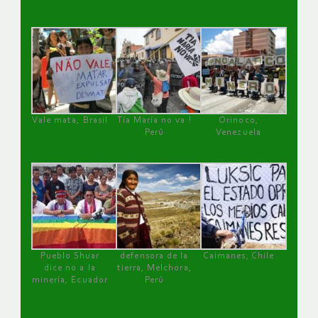
Vale mata, Brasil
Tía María no va !
Orinoco,
Perú
Venezuela
Pueblo Shuar
defensora de la
Caimanes, Chile
dice no a la
tierra, Melchora,
minería, Ecuador
Perú