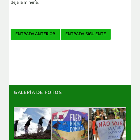
deja la minería.
Navegador
ENTRADA ANTERIOR
ENTRADA SIGUIENTE
de
artículos
GALERÌA DE FOTOS