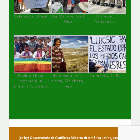
Vale mata, Brasil
Tía María no va !
Orinoco,
Perú
Venezuela
Pueblo Shuar
defensora de la
Caimanes, Chile
dice no a la
tierra, Melchora,
minería, Ecuador
Perú
(cc-by) Observatorio de Conflictos Mineros de América Latina, 2026