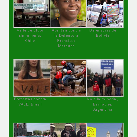
Valle de Elqui
Atentan contra
Defensoras de
sin minería.
la Defensora
Bolivia
Chile
Francisca
Márquez
Protestas contra
No a la minería ,
VALE, Brasil
Bariloche,
Argentina