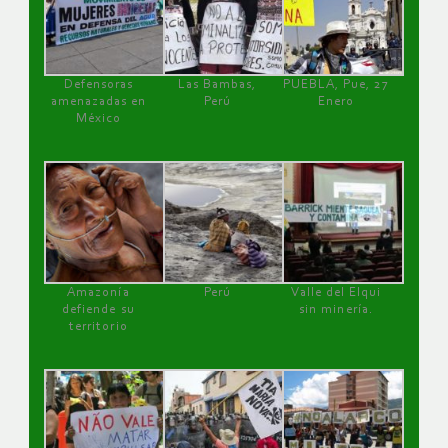
Defensoras
Las Bambas,
PUEBLA, Pue, 27
amenazadas en
Perú
Enero
México
Amazonía
Perú
Valle del Elqui
defiende su
sin minería.
territorio