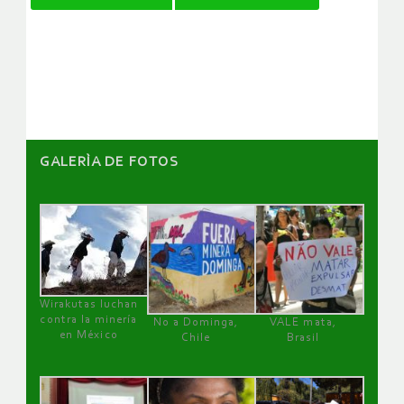
de
artículos
GALERÌA DE FOTOS
Wirakutas luchan
contra la minería
No a Dominga,
VALE mata,
en México
Chile
Brasil