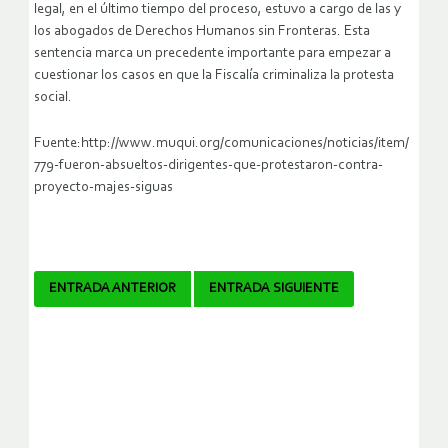
legal, en el último tiempo del proceso, estuvo a cargo de las y
los abogados de Derechos Humanos sin Fronteras. Esta
sentencia marca un precedente importante para empezar a
cuestionar los casos en que la Fiscalía criminaliza la protesta
social.
Fuente:http://www.muqui.org/comunicaciones/noticias/item/
779-fueron-absueltos-dirigentes-que-protestaron-contra-
proyecto-majes-siguas
Navegador
ENTRADA ANTERIOR
ENTRADA SIGUIENTE
de
artículos