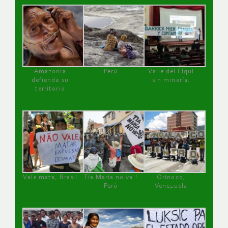
Amazonía
Perú
Valle del Elqui
defiende su
sin minería.
territorio
Vale mata, Brasil
Tía María no va !
Orinoco,
Perú
Venezuela