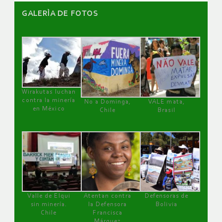
GALERÌA DE FOTOS
Wirakutas luchan
contra la minería
No a Dominga,
VALE mata,
en México
Chile
Brasil
Valle de Elqui
Atentan contra
Defensoras de
sin minería.
la Defensora
Bolivia
Chile
Francisca
Márquez