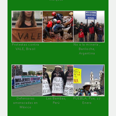
Protestas contra
No a la minería ,
VALE, Brasil
Bariloche,
Argentina
Defensoras
Las Bambas,
PUEBLA, Pue, 27
amenazadas en
Perú
Enero
México