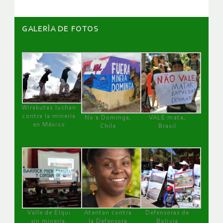
GALERÌA DE FOTOS
Wirakutas luchan
contra la minería
No a Dominga,
VALE mata,
en México
Chile
Brasil
Valle de Elqui
Atentan contra
Defensoras de
sin minería.
la Defensora
Bolivia