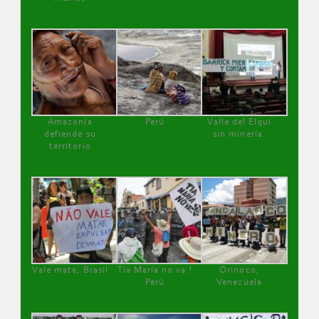
Amazonía
Perú
Valle del Elqui
defiende su
sin minería.
territorio
Vale mata, Brasil
Tía María no va !
Orinoco,
Perú
Venezuela