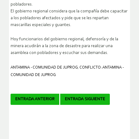
pobladores.
El gobierno regional considera que la compañía debe capacitar
a los pobladores afectados y pide que se les repartan
mascarillas especiales y guantes.
Hoy funcionarios del gobierno regional, defensoría y de la
minera acudirán a la zona de desastre para realizar una
asamblea con pobladores y escuchar sus demandas.
ANTAMINA - COMUNIDAD DE JUPROG
,
CONFLICTO: ANTAMINA -
COMUNIDAD DE JUPROG
Navegador
ENTRADA ANTERIOR
ENTRADA SIGUIENTE
de
artículos