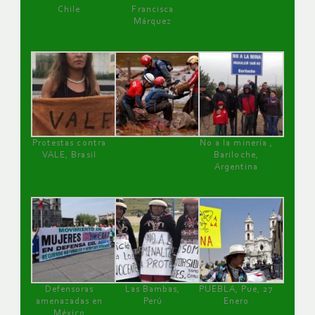
Chile
Francisca
Márquez
Protestas contra
No a la minería ,
VALE, Brasil
Bariloche,
Argentina
Defensoras
Las Bambas,
PUEBLA, Pue, 27
amenazadas en
Perú
Enero
México