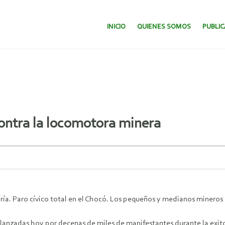
SALTAR AL CONTENIDO.
INICIO
QUIENES SOMOS
PUBLI
contra la locomotora minera
ría. Paro cívico total en el Chocó. Los pequeños y medianos mineros s
s lanzadas hoy por decenas de miles de manifestantes durante la exi