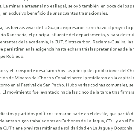
aís. La minería artesanal no es ilegal, se oyó también, en boca de lo
, en exclusivo beneficio de unas cuantas trasnacionales.
a, las fuerzas vivas de La Guajira expresaron su rechazo al proyecto 
 río Ranchería, el principal afluente del departamento, y para destrui
sentantes de la academia, la CUT, Sintracarbon, Reclame-Guajira, las
 persistirán en la exigencia hasta echar atrás las pretensiones de la
ique Robledo.
os y el transporte desafiaron hoy las principales poblaciones del Ch
ación de Mineros del Chocó y Conalminercol presidieron en la capita
, como en el Festival de San Pacho. Hubo varias cocinas comunales, se
. El movimiento fue levantado hacia las cinco de la tarde tras firmars
catos y partidos políticos tomaron parte en el desfile, que partió d
delantan 2.500 trabajadores en Carbones de La Jagua, CDJ, y en el F
la CUT tiene previstas mítines de solidaridad en La Jagua y Bosconia.