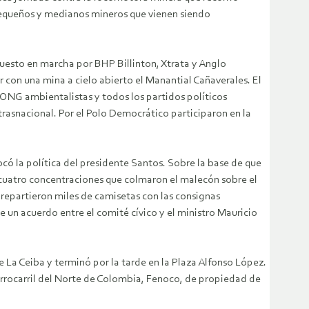
s pequeños y medianos mineros que vienen siendo
puesto en marcha por BHP Billinton, Xtrata y Anglo
r con una mina a cielo abierto el Manantial Cañaverales. El
 ONG ambientalistas y todos los partidos políticos
 trasnacional. Por el Polo Democrático participaron en la
ocó la política del presidente Santos. Sobre la base de que
l cuatro concentraciones que colmaron el malecón sobre el
 repartieron miles de camisetas con las consignas
e un acuerdo entre el comité cívico y el ministro Mauricio
e La Ceiba y terminó por la tarde en la Plaza Alfonso López.
errocarril del Norte de Colombia, Fenoco, de propiedad de