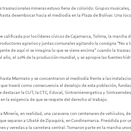
s trasnacionales mineras estuvo llena de colorido. Grupos musicales, 
a hasta desembocar hacia el mediodía en la Plaza de Bolívar. Una lo
alificada por los líderes cívicos de Cajamarca, Tolima, la marcha d
 productores agrarios y juntas comunales agitando la consigna “No a
 gente de aquí ni se imagina lo que se viene encima” cuando la trasn
l año, el 20% de la producción mundial, y se apropie las fuentes hídric
asta Marmato y se concentraron al mediodía frente a las instalacio
 que traerá como consecuencia el desalojo de esta población, funda
e se destacan la CUT, la CTC, Educal, Sintramienergetica y Sintraemde
 la exigencia de que se respete del derecho al trabajo.
 Minería, en realidad, una caravana con centenares de vehículos, d
s que separan a Ubaté de Zipaquirá, en Cundinamarca. Presidida por un
es y veredas a la carretera central. Tomaron parte en la marcha uno