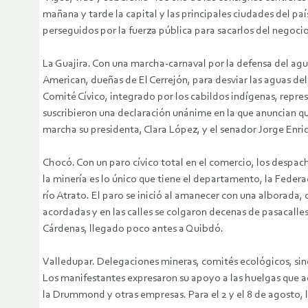
mañana y tarde la capital y las principales ciudades del p
perseguidos por la fuerza pública para sacarlos del negocio
La Guajira. Con una marcha-carnaval por la defensa del agu
American, dueñas de El Cerrejón, para desviar las aguas del
Comité Cívico, integrado por los cabildos indígenas, repre
suscribieron una declaración unánime en la que anuncian que
marcha su presidenta, Clara López, y el senador Jorge Enr
Chocó. Con un paro cívico total en el comercio, los despach
la minería es lo único que tiene el departamento, la Feder
río Atrato. El paro se inició al amanecer con una alborada
acordadas y en las calles se colgaron decenas de pasacalles
Cárdenas, llegado poco antes a Quibdó.
Valledupar. Delegaciones mineras, comités ecológicos, sindi
Los manifestantes expresaron su apoyo a las huelgas que a
la Drummond y otras empresas. Para el 2 y el 8 de agosto, 