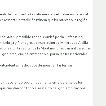
cuerdo firmado entre Conalminercol y el gobierno nacional
des respetar la tradición minera que ha marcado la región
os Galán, presididos por el Comité por la Defensa del
 Lebrija y Rionegro. La Asociación de Mineros de Arcilla
iones. En la capital de la Montaña, unas tres mil personas
 gobierno, que ha entregado el país a las trasnacionales.
ontundentes hechos que demuestran las lesivas
guir trabajando coordinadamente en la defensa de los
 que cuentan con todo el respaldo del gobierno nacional.