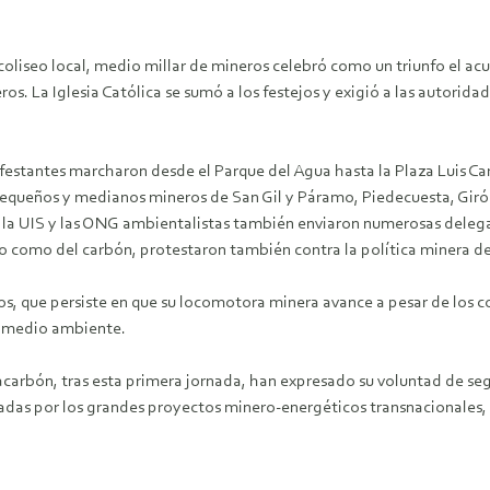
coliseo local, medio millar de mineros celebró como un triunfo el a
. La Iglesia Católica se sumó a los festejos y exigió a las autorida
tantes marcharon desde el Parque del Agua hasta la Plaza Luis Carl
equeños y medianos mineros de San Gil y Páramo, Piedecuesta, Girón,
e la UIS y las ONG ambientalistas también enviaron numerosas delegac
ro como del carbón, protestaron también contra la política minera del
, que persiste en que su locomotora minera avance a pesar de los c
l medio ambiente.
carbón, tras esta primera jornada, han expresado su voluntad de se
azadas por los grandes proyectos minero-energéticos transnacionales,