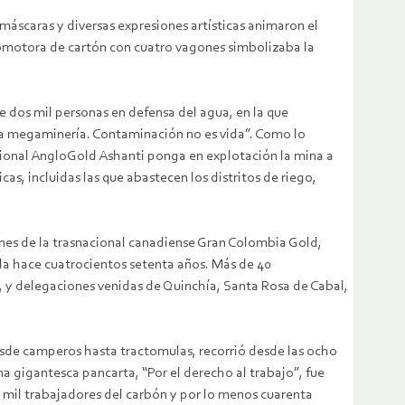
máscaras y diversas expresiones artísticas animaron el
comotora de cartón con cuatro vagones simbolizaba la
e dos mil personas en defensa del agua, en la que
 la megaminería. Contaminación no es vida”. Como lo
acional AngloGold Ashanti ponga en explotación la mina a
as, incluidas las que abastecen los distritos de riego,
nes de la trasnacional canadiense Gran Colombia Gold,
da hace cuatrocientos setenta años. Más de 40
s, y delegaciones venidas de Quinchía, Santa Rosa de Cabal,
esde camperos hasta tractomulas, recorrió desde las ocho
a gigantesca pancarta, “Por el derecho al trabajo”, fue
s mil trabajadores del carbón y por lo menos cuarenta