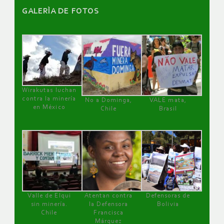
GALERÌA DE FOTOS
Wirakutas luchan
contra la minería
No a Dominga,
VALE mata,
en México
Chile
Brasil
Valle de Elqui
Atentan contra
Defensoras de
sin minería.
la Defensora
Bolivia
Chile
Francisca
Márquez