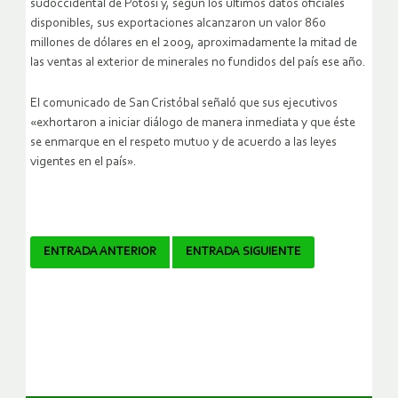
sudoccidental de Potosí y, según los últimos datos oficiales
disponibles, sus exportaciones alcanzaron un valor 860
millones de dólares en el 2009, aproximadamente la mitad de
las ventas al exterior de minerales no fundidos del país ese año.
El comunicado de San Cristóbal señaló que sus ejecutivos
«exhortaron a iniciar diálogo de manera inmediata y que éste
se enmarque en el respeto mutuo y de acuerdo a las leyes
vigentes en el país».
Navegador
ENTRADA ANTERIOR
ENTRADA SIGUIENTE
de
artículos