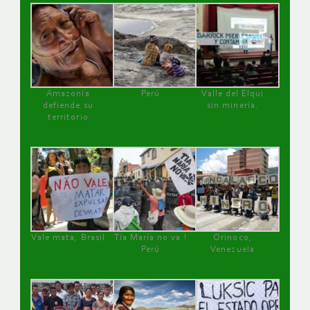
Amazonía
Perú
Valle del Elqui
defiende su
sin minería.
territorio
Vale mata, Brasil
Tía María no va !
Orinoco,
Perú
Venezuela