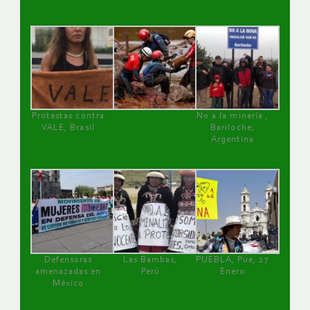
Protestas contra
No a la minería ,
VALE, Brasil
Bariloche,
Argentina
Defensoras
Las Bambas,
PUEBLA, Pue, 27
amenazadas en
Perú
Enero
México