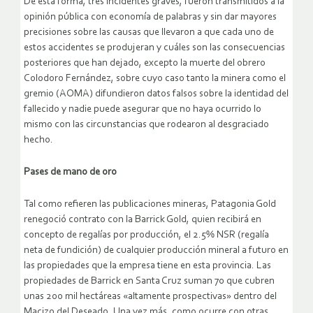
De esta forma, tres incidentes graves, fueron transmitidos a la
opinión pública con economía de palabras y sin dar mayores
precisiones sobre las causas que llevaron a que cada uno de
estos accidentes se produjeran y cuáles son las consecuencias
posteriores que han dejado, excepto la muerte del obrero
Colodoro Fernández, sobre cuyo caso tanto la minera como el
gremio (AOMA) difundieron datos falsos sobre la identidad del
fallecido y nadie puede asegurar que no haya ocurrido lo
mismo con las circunstancias que rodearon al desgraciado
hecho.
Pases de mano de oro
Tal como refieren las publicaciones mineras, Patagonia Gold
renegoció contrato con la Barrick Gold, quien recibirá en
concepto de regalías por producción, el 2.5% NSR (regalía
neta de fundición) de cualquier producción mineral a futuro en
las propiedades que la empresa tiene en esta provincia. Las
propiedades de Barrick en Santa Cruz suman 70 que cubren
unas 200 mil hectáreas «altamente prospectivas» dentro del
Macizo del Deseado. Una vez más, como ocurre con otras