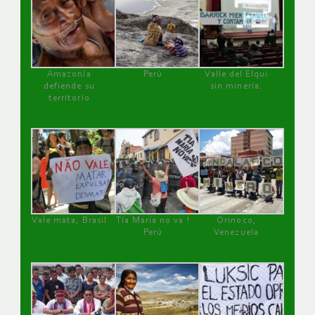
Amazonía
Perú
Valle del Elqui
defiende su
sin minería.
territorio
Vale mata, Brasil
Tía María no va !
Orinoco,
Perú
Venezuela