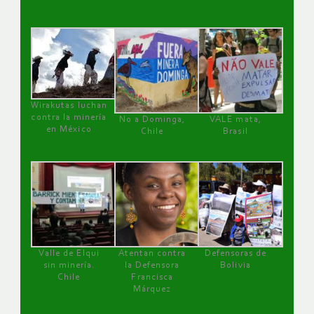
Wirakutas luchan
contra la minería
No a Dominga,
VALE mata,
en México
Chile
Brasil
Valle de Elqui
Atentan contra
Defensoras de
sin minería.
la Defensora
Bolivia
Chile
Francisca
Márquez