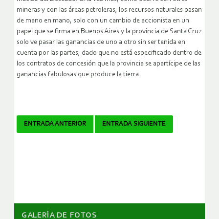
mineras y con las áreas petroleras, los recursos naturales pasan
de mano en mano, solo con un cambio de accionista en un
papel que se firma en Buenos Aires y la provincia de Santa Cruz
solo ve pasar las ganancias de uno a otro sin ser tenida en
cuenta por las partes, dado que no está especificado dentro de
los contratos de concesión que la provincia se apartícipe de las
ganancias fabulosas que produce la tierra.
Navegador
ENTRADA ANTERIOR
ENTRADA SIGUIENTE
de
artículos
GALERÌA DE FOTOS