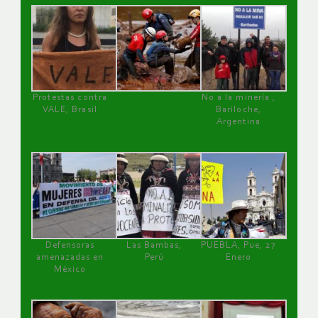
Protestas contra
No a la minería ,
VALE, Brasil
Bariloche,
Argentina
Defensoras
Las Bambas,
PUEBLA, Pue, 27
amenazadas en
Perú
Enero
México