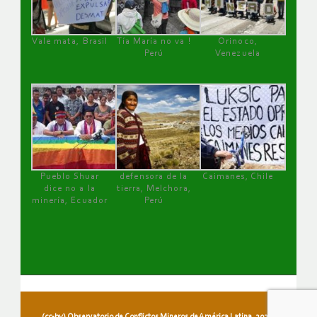
Vale mata, Brasil
Tía María no va !
Orinoco,
Perú
Venezuela
Pueblo Shuar
defensora de la
Caimanes, Chile
dice no a la
tierra, Melchora,
minería, Ecuador
Perú