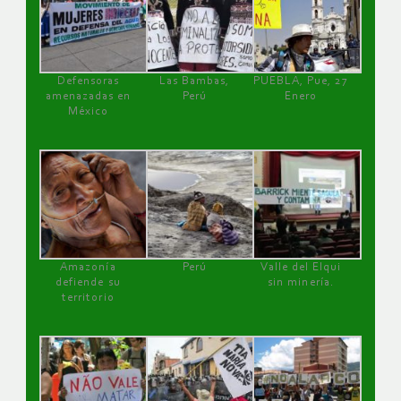
Defensoras
Las Bambas,
PUEBLA, Pue, 27
amenazadas en
Perú
Enero
México
Amazonía
Perú
Valle del Elqui
defiende su
sin minería.
territorio