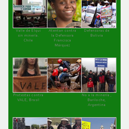
Valle de Elqui
Atentan contra
Defensoras de
sin minería.
la Defensora
Bolivia
Chile
Francisca
Márquez
Protestas contra
No a la minería ,
VALE, Brasil
Bariloche,
Argentina