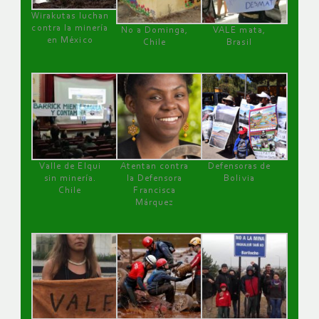
Wirakutas luchan
contra la minería
No a Dominga,
VALE mata,
en México
Chile
Brasil
Valle de Elqui
Atentan contra
Defensoras de
sin minería.
la Defensora
Bolivia
Chile
Francisca
Márquez