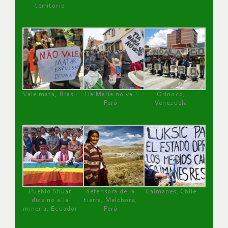
territorio
Vale mata, Brasil
Tía María no va !
Orinoco,
Perú
Venezuela
Pueblo Shuar
defensora de la
Caimanes, Chile
dice no a la
tierra, Melchora,
minería, Ecuador
Perú