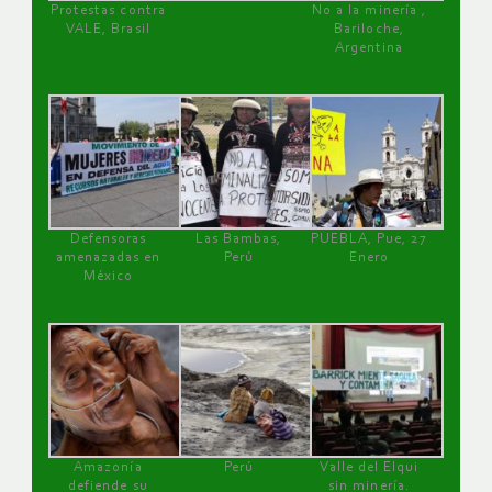
Protestas contra
No a la minería ,
VALE, Brasil
Bariloche,
Argentina
Defensoras
Las Bambas,
PUEBLA, Pue, 27
amenazadas en
Perú
Enero
México
Amazonía
Perú
Valle del Elqui
defiende su
sin minería.