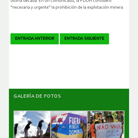
última década. En un comunicado, la PDDH consideró
“necesaria y urgente” la prohibición de la explotación minera.
Navegador
ENTRADA ANTERIOR
ENTRADA SIGUIENTE
de
artículos
GALERÌA DE FOTOS