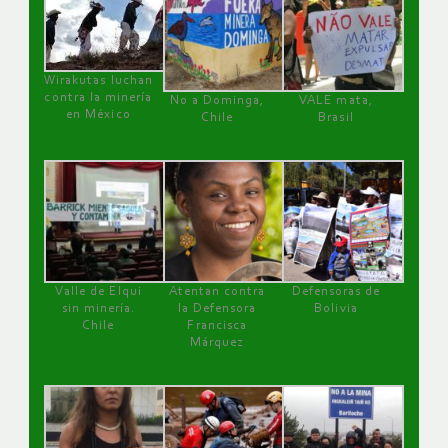
Wirakutas luchan
contra la minería
No a Dominga,
VALE mata,
en México
Chile
Brasil
Valle de Elqui
Atentan contra
Defensoras de
sin minería.
la Defensora
Bolivia
Chile
Francisca
Márquez