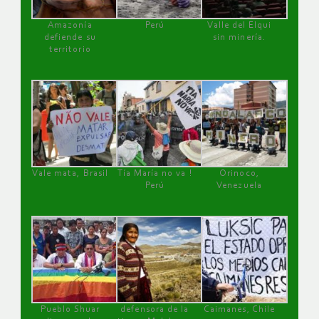
Amazonía
Perú
Valle del Elqui
defiende su
sin minería.
territorio
Vale mata, Brasil
Tía María no va !
Orinoco,
Perú
Venezuela
Pueblo Shuar
defensora de la
Caimanes, Chile