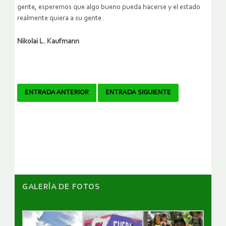
gente, esperemos que algo bueno pueda hacerse y el estado
realmente quiera a su gente .
Nikolai L. Kaufmann
Navegador
ENTRADA ANTERIOR
ENTRADA SIGUIENTE
de
artículos
GALERÌA DE FOTOS