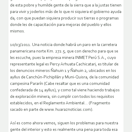
de esta pobre y humilde gente de la sierra que a la justas tienen
para vivir y joderlos más de lo que ni siquiera el gobierno ayuda
da, con que puedan siquiera producir sus tierras o programas
donde les de capacitación para mejoras del pueblo y ellos
mismos.
10/03/2011. Una noticia donde habrá un paro en la carretera
panamericana norte Km. 272.5, que con derecho para que se
les escuche, pues la empresa minera INMET Perú S.A., cuyo
representante legal es Percy Arhuata Cachicatari, es titular de
los denuncios mineros Ñahuin 1 y Ñahuin 2, ubicados en los
ayllus de Canchún-Pichipllán y Muni-Quisra, de la comunidad
campesina Pararín (Cabe resaltar que es una comunidad
confederada de 14 ayllus), y como tal viene haciendo trabajos
de exploración minera, sin cumplir con todos los requisitos
establecidos, en el Reglamento Ambiental… (Fragmento
sacado en parte de www.huaraznoticias.com).
Así es como ahora vemos, siguen los problemas para nuestra
gente del interior y esto es realmente una pena para toda esa