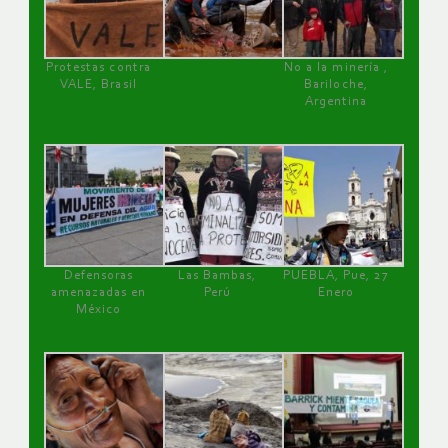
Protestas contra
No a la minería ,
VALE, Brasil
Bariloche,
Argentina
Defensoras
Las Bambas,
PUEBLA, Pue, 27
amenazadas en
Perú
Enero
México