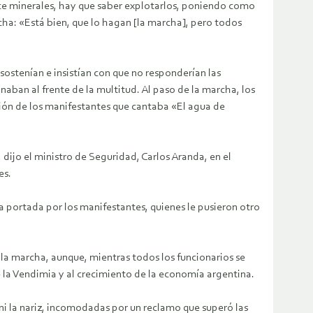
oduce minerales, hay que saber explotarlos, poniendo como
cha: «Está bien, que lo hagan [la marcha], pero todos
sostenían e insistían con que no responderían las
aban al frente de la multitud. Al paso de la marcha, los
ión de los manifestantes que cantaba «El agua de
 dijo el ministro de Seguridad, Carlos Aranda, en el
es.
 portada por los manifestantes, quienes le pusieron otro
e la marcha, aunque, mientras todos los funcionarios se
 de la Vendimia y al crecimiento de la economía argentina.
 ni la nariz, incomodadas por un reclamo que superó las