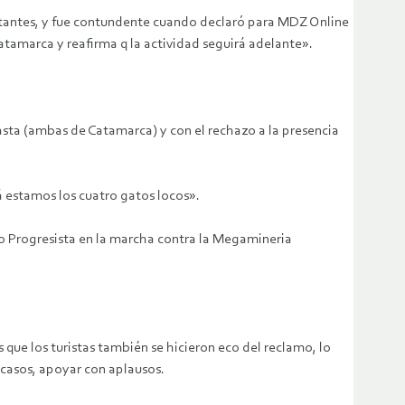
stantes, y fue contundente cuando declaró para MDZ Online
atamarca y reafirma q la actividad seguirá adelante».
asta (ambas de Catamarca) y con el rechazo a la presencia
 estamos los cuatro gatos locos».
lio Progresista en la marcha contra la Megamineria
que los turistas también se hicieron eco del reclamo, lo
 casos, apoyar con aplausos.