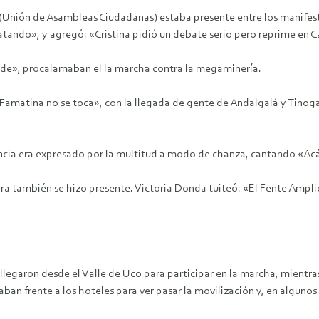
(Unión de Asambleas Ciudadanas) estaba presente entre los manife
tando», y agregó: «Cristina pidió un debate serio pero reprime en C
iende», procalamaban el la marcha contra la megaminería.
 Famatina no se toca», con la llegada de gente de Andalgalá y Tinog
incia era expresado por la multitud a modo de chanza, cantando «Acá
inera también se hizo presente. Victoria Donda tuiteó: «El Fente Amp
legaron desde el Valle de Uco para participar en la marcha, mientras 
ban frente a los hoteles para ver pasar la movilización y, en algunos