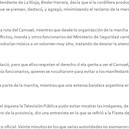
intendente de La Rioja, Beder Herrera, decía que si la cordillera pr
 que se piensa», destacó, y agregó, minimizando el reclamo de la mar
 ruta del Carrusel, mientras que desde la organización de la marcha 
lictos, Aranda y otros funcionarios del Ministerio de Seguridad camin
roducían música a un volumen muy alto, tratando de desviar la atenc
ció, pero que ellos respeten el derecho d ela gente a ver el Carrusel,
 funcionarios, quienes se «ocultaron» para evitar a los manifestant
 parte de la marcha, mientras que una extensa bandera argentina era
 ni siquiera la Televisión Pública pudo evitar mostrar las imágenes, d
o de la provincia, dio una entrevista en la que se refirió a la Fiesta
co oficial. Veinte minutos en los que varias autoridades no asomaron