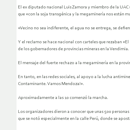
El ex diputado nacional Luis Zamora y miembro de la UAC 
que «con la soja transgénica y la megaminería nos están ma
«Vecino no sea indiferente, el agua no se entrega, se def
Y el reclamo se hace nacional con carteles que rezaban «El
de los gobernadores de provincias mineras en la Vendimia.
El mensaje del fuerte rechazo a la megaminería en la prov
En tanto, en las redes sociales, al apoyo a la lucha antim
Contaminante. Vamos Mendoza!».
Aproximadamente a las 10 comenzó la marcha.
Los organizadores dieron a conocer que unas 500 personas l
que se notó especialmente en la calle Perú, donde se aposta