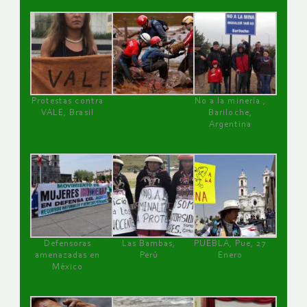
Protestas contra
No a la minería ,
VALE, Brasil
Bariloche,
Argentina
Defensoras
Las Bambas,
PUEBLA, Pue, 27
amenazadas en
Perú
Enero
México