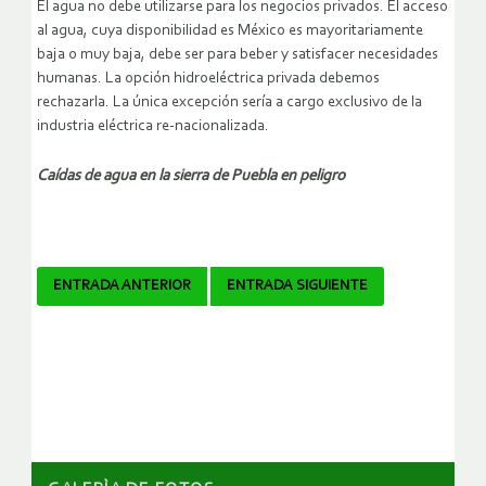
El agua no debe utilizarse para los negocios privados. El acceso
al agua, cuya disponibilidad es México es mayoritariamente
baja o muy baja, debe ser para beber y satisfacer necesidades
humanas. La opción hidroeléctrica privada debemos
rechazarla. La única excepción sería a cargo exclusivo de la
industria eléctrica re-nacionalizada.
Caídas de agua en la sierra de Puebla en peligro
Navegador
ENTRADA ANTERIOR
ENTRADA SIGUIENTE
de
artículos