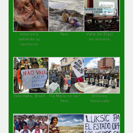
Amazonía
Perú
Valle del Elqui
defiende su
sin minería.
territorio
Vale mata, Brasil
Tía María no va !
Orinoco,
Perú
Venezuela