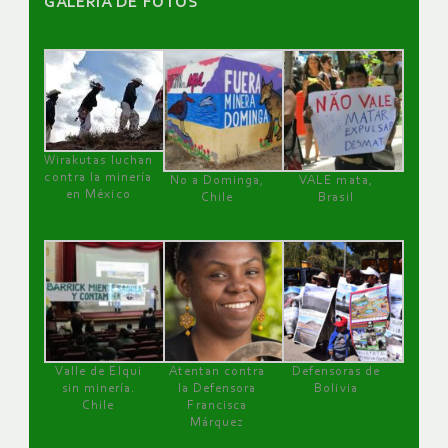
GALERÌA DE FOTOS
Wirakutas luchan
contra la minería
No a Dominga,
VALE mata,
en México
Chile
Brasil
Valle de Elqui
Atentan contra
Defensoras de
sin minería.
la Defensora
Bolivia
Chile
Francisca
Márquez