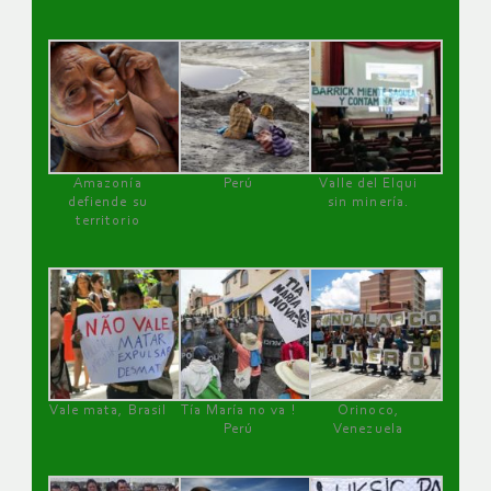
Amazonía
Perú
Valle del Elqui
defiende su
sin minería.
territorio
Vale mata, Brasil
Tía María no va !
Orinoco,
Perú
Venezuela