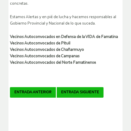
concretas.
Estamos Alertas y en pié de lucha y hacemos responsables al
Gobierno Provincial y Nacional de lo que suceda.
Vecinos Autoconvocados en Defensa de la VIDA de Famatina
Vecinos Autoconvocados de Pituil
Vecinos Autoconvocados de Chañarmuyo
Vecinos Autoconvocados de Campanas
Vecinos Autoconvocados del Norte Famatinense
Navegador
ENTRADA ANTERIOR
ENTRADA SIGUIENTE
de
artículos