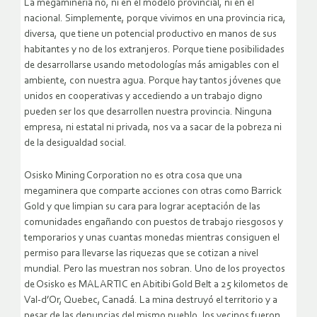
La megaminería no, ni en el modelo provincial, ni en el
nacional. Simplemente, porque vivimos en una provincia rica,
diversa, que tiene un potencial productivo en manos de sus
habitantes y no de los extranjeros. Porque tiene posibilidades
de desarrollarse usando metodologías más amigables con el
ambiente, con nuestra agua. Porque hay tantos jóvenes que
unidos en cooperativas y accediendo a un trabajo digno
pueden ser los que desarrollen nuestra provincia. Ninguna
empresa, ni estatal ni privada, nos va a sacar de la pobreza ni
de la desigualdad social.
Osisko Mining Corporation no es otra cosa que una
megaminera que comparte acciones con otras como Barrick
Gold y que limpian su cara para lograr aceptación de las
comunidades engañando con puestos de trabajo riesgosos y
temporarios y unas cuantas monedas mientras consiguen el
permiso para llevarse las riquezas que se cotizan a nivel
mundial. Pero las muestran nos sobran. Uno de los proyectos
de Osisko es MALARTIC en Abitibi Gold Belt a 25 kilometos de
Val-d’Or, Quebec, Canadá. La mina destruyó el territorio y a
pesar de las denuncias del mismo pueblo, los vecinos fueron