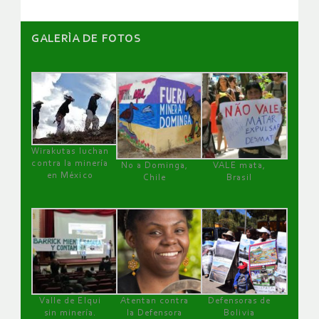
GALERÌA DE FOTOS
Wirakutas luchan
contra la minería
No a Dominga,
VALE mata,
en México
Chile
Brasil
Valle de Elqui
Atentan contra
Defensoras de
sin minería.
la Defensora
Bolivia