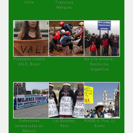
Chile
Francisca
Márquez
Protestas contra
No a la minería ,
VALE, Brasil
Bariloche,
Argentina
Defensoras
Las Bambas,
PUEBLA, Pue, 27
amenazadas en
Perú
Enero
México