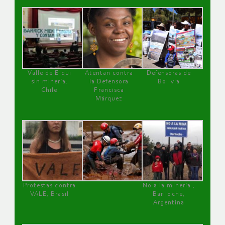
Valle de Elqui
Atentan contra
Defensoras de
sin minería.
la Defensora
Bolivia
Chile
Francisca
Márquez
Protestas contra
No a la minería ,
VALE, Brasil
Bariloche,
Argentina