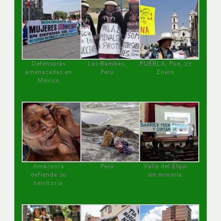
Defensoras
Las Bambas,
PUEBLA, Pue, 27
amenazadas en
Perú
Enero
México
Amazonía
Perú
Valle del Elqui
defiende su
sin minería.
territorio