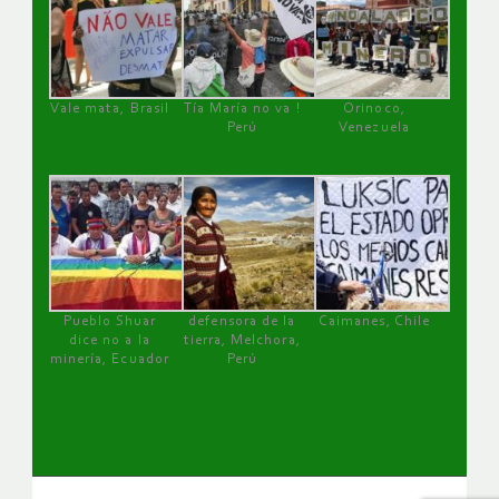
Vale mata, Brasil
Tía María no va !
Orinoco,
Perú
Venezuela
Pueblo Shuar
defensora de la
Caimanes, Chile
dice no a la
tierra, Melchora,
minería, Ecuador
Perú