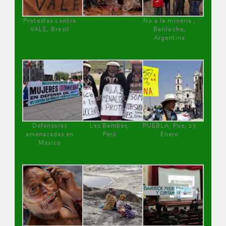
Protestas contra
No a la minería ,
VALE, Brasil
Bariloche,
Argentina
Defensoras
Las Bambas,
PUEBLA, Pue, 27
amenazadas en
Perú
Enero
México