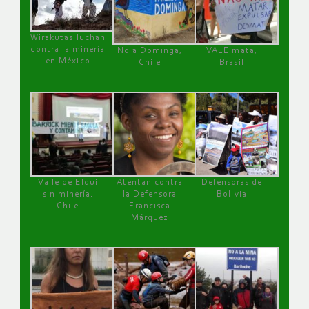
Wirakutas luchan
contra la minería
No a Dominga,
VALE mata,
en México
Chile
Brasil
Valle de Elqui
Atentan contra
Defensoras de
sin minería.
la Defensora
Bolivia
Chile
Francisca
Márquez