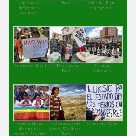
Amazonía
Perú
Valle del Elqui
defiende su
sin minería.
territorio
Vale mata, Brasil
Tía María no va !
Orinoco,
Perú
Venezuela
Pueblo Shuar
defensora de la
Caimanes, Chile
dice no a la
tierra, Melchora,
minería, Ecuador
Perú