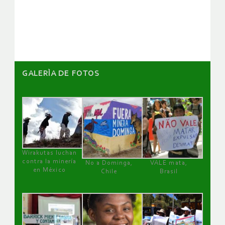
de
artículos
GALERÌA DE FOTOS
Wirakutas luchan
contra la minería
No a Dominga,
VALE mata,
en México
Chile
Brasil