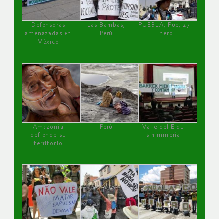
Defensoras
Las Bambas,
PUEBLA, Pue, 27
amenazadas en
Perú
Enero
México
Amazonía
Perú
Valle del Elqui
defiende su
sin minería.
territorio