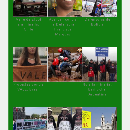
Valle de Elqui
Atentan contra
Defensoras de
sin minería.
la Defensora
Bolivia
Chile
Francisca
Márquez
Protestas contra
No a la minería ,
VALE, Brasil
Bariloche,
Argentina