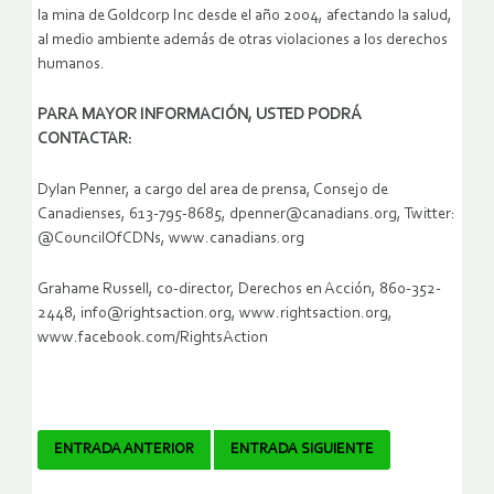
la mina de Goldcorp Inc desde el año 2004, afectando la salud,
al medio ambiente además de otras violaciones a los derechos
humanos.
PARA MAYOR INFORMACIÓN, USTED PODRÁ
CONTACTAR:
Dylan Penner, a cargo del area de prensa, Consejo de
Canadienses, 613-795-8685, dpenner@canadians.org, Twitter:
@CouncilOfCDNs, www.canadians.org
Grahame Russell, co-director, Derechos en Acción, 860-352-
2448, info@rightsaction.org, www.rightsaction.org,
www.facebook.com/RightsAction
Navegador
ENTRADA ANTERIOR
ENTRADA SIGUIENTE