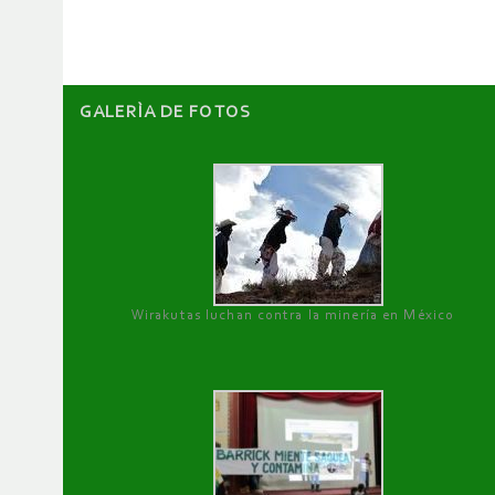
artículos
GALERÌA DE FOTOS
Wirakutas luchan contra la minería en México