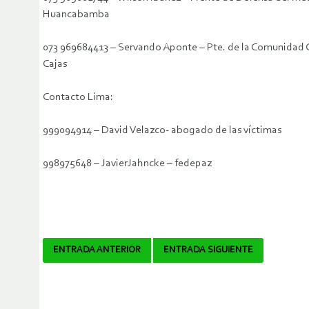
Huancabamba
073 969684413 – Servando Aponte – Pte. de la Comunidad
Cajas
Contacto Lima:
999094914 – David Velazco- abogado de las víctimas
998975648 – JavierJahncke – fedepaz
Navegador
ENTRADA ANTERIOR
ENTRADA SIGUIENTE
de