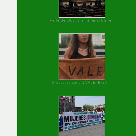
Valle de Elqui sin minería. Chile
Protestas contra VALE, Brasil