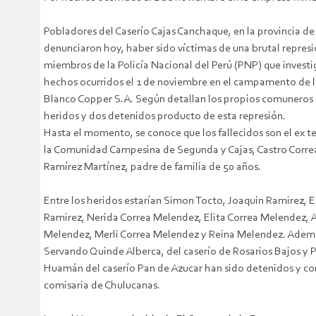
Pobladores del Caserío Cajas Canchaque, en la provincia 
denunciaron hoy, haber sido víctimas de una brutal represi
miembros de la Policía Nacional del Perú (PNP) que invest
hechos ocurridos el 1 de noviembre en el campamento de 
Blanco Copper S.A. Según detallan los propios comuneros
heridos y dos detenidos producto de esta represión.
Hasta el momento, se conoce que los fallecidos son el ex 
la Comunidad Campesina de Segunda y Cajas, Castro Corr
Ramírez Martínez, padre de familia de 50 años.
Entre los heridos estarían Simon Tocto, Joaquin Ramirez, 
Ramirez, Nerida Correa Melendez, Elita Correa Melendez, A
Melendez, Merli Correa Melendez y Reina Melendez. Ademá
Servando Quinde Alberca, del caserío de Rosarios Bajos y 
Huamán del caserío Pan de Azucar han sido detenidos y co
comisaria de Chulucanas.