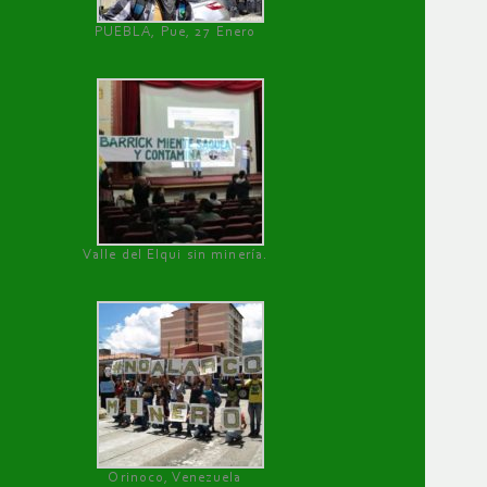
PUEBLA, Pue, 27 Enero
Valle del Elqui sin minería.
Orinoco, Venezuela