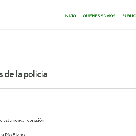
SALTAR AL CONTENIDO.
INICIO
QUIENES SOMOS
PUBLI
de la policia
e esta nueva represión
ra Río Blanco