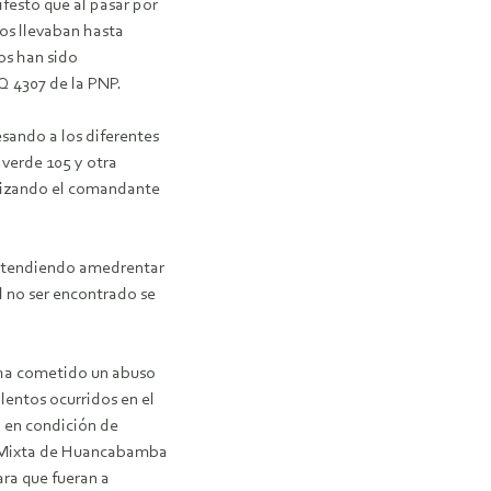
festó que al pasar por
los llevaban hasta
os han sido
Q 4307 de la PNP.
sando a los diferentes
 verde 105 y otra
ilizando el comandante
pretendiendo amedrentar
l no ser encontrado se
 ha cometido un abuso
lentos ocurridos en el
 en condición de
ía Mixta de Huancabamba
ara que fueran a