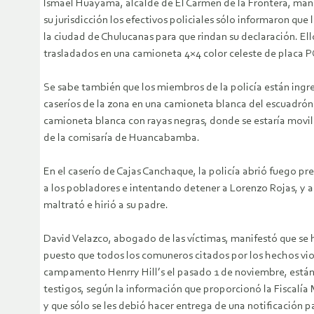
Ismael Huayama, alcalde de El Carmen de la Frontera, mani
su jurisdicción los efectivos policiales sólo informaron que 
la ciudad de Chulucanas para que rindan su declaración. Ell
trasladados en una camioneta 4×4 color celeste de placa P
Se sabe también que los miembros de la policía están ingre
caseríos de la zona en una camioneta blanca del escuadrón
camioneta blanca con rayas negras, donde se estaría mov
de la comisaría de Huancabamba.
En el caserío de Cajas Canchaque, la policía abrió fuego 
a los pobladores e intentando detener a Lorenzo Rojas, y a
maltrató e hirió a su padre.
David Velazco, abogado de las víctimas, manifestó que se
puesto que todos los comuneros citados por los hechos vio
campamento Henrry Hill’s el pasado 1 de noviembre, están
testigos, según la información que proporcionó la Fiscal
y que sólo se les debió hacer entrega de una notificación p