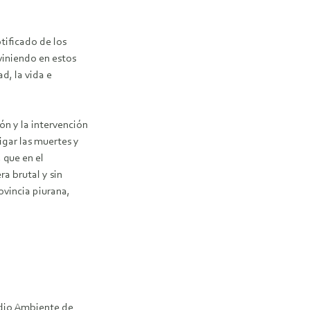
tificado de los
viniendo en estos
d, la vida e
ón y la intervención
igar las muertes y
, que en el
a brutal y sin
ovincia piurana,
edio Ambiente de