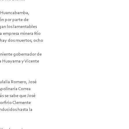
de Huancabamba,
ón por parte de
igan los lamentables
la empresa minera Río
 hay dos muertos, ocho
teniente gobernador de
ea Huayama y Vicente
Eulalia Romero, José
polinaria Correa
s se sabe que José
Porfirio Clemente
nducidos hasta la