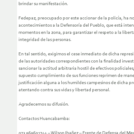
brindar su manifestación.
Fedepaz, preocupado por este accionar de la policía, ha no
acontecimientos a la Defensoría del Pueblo, que está inter
momentos en la zona, para garantizar el respeto a la liberta
integridad de las personas.
En tal sentido, exigimos el cese inmediato de dicha represi
de las autoridades correspondientes con la finalidad invest
sancionar la actitud arbitraria hostil de efectivos policiales
supuesto cumplimiento de sus funciones reprimen de maner
justificación alguna a los humildes campesinos de dicha pr
atentando contra sus vidas y libertad personal.
Agradecemos su difusión.
Contactos Huancabamba:
073 969601744 – Wilson Ibañez – Frente de Defensa del M