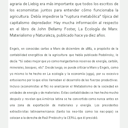
agraria de Liebig era más importante que todos los escritos de
los economistas juntos para entender cómo funcionaba la
agricultura. Debía impedirse la “ruptura metabólica” típica del
capitalismo depredador. Hay mucha información al respecto
en el libro de John Bellamy Foster, La Ecología de Marx:
Materialismo y Naturaleza, publicado hace ya diez años.
Engels, en conocidas cartas a Marx de diciembre de 1882, a propósito de la
contabilidad energética de la agricultura que había publicado Podolinsky, le
decía: “tú sabes mejor que yo como malgastamos reservas de energía, carbón,
minerales, bosques, etc”. Desde luego, se puede criticar a Marx y Engels, como
yo mismo lo he hecho en La ecología y la economía (1991), por su excesivo
entusiasmo por lo que ellos llamaban el desarrollo de las fuerzas productivas.
Incluso (economistas al fin) no analizaron el Metabolismo de la sociedad en
unidades de energía y de materiales. Estas contabilidades se han hecho mucho
después y revelan que América latina se ha convertido como nunca antes en
una zona de exportación de materiales y energía. Los presidentes
extractivistas latinoamericanos (tanto los neo-libs como los nac-pops) se
colocan a la derecha de Raúl Prebisch y la CEPAL que él presidió.