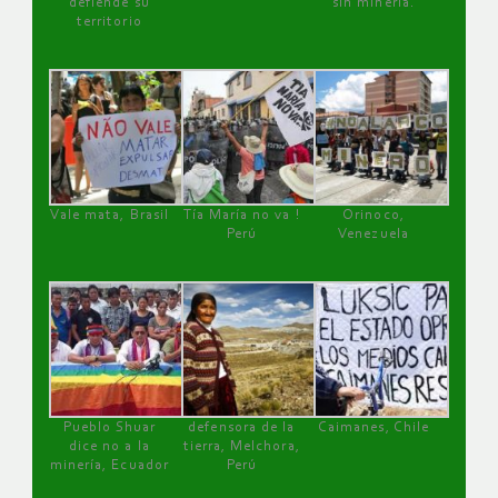
defiende su
sin minería.
territorio
Vale mata, Brasil
Tía María no va !
Orinoco,
Perú
Venezuela
Pueblo Shuar
defensora de la
Caimanes, Chile
dice no a la
tierra, Melchora,
minería, Ecuador
Perú