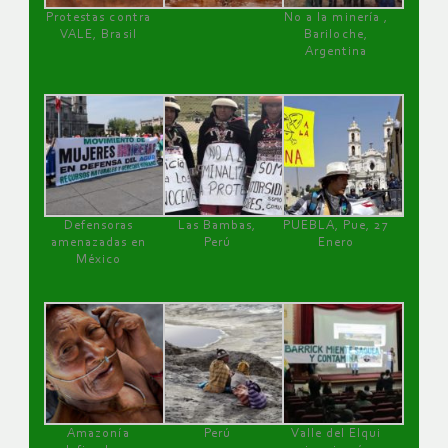
Protestas contra
No a la minería ,
VALE, Brasil
Bariloche,
Argentina
Defensoras
Las Bambas,
PUEBLA, Pue, 27
amenazadas en
Perú
Enero
México
Amazonía
Perú
Valle del Elqui