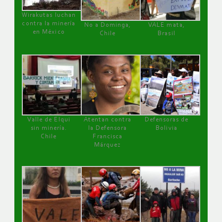
Wirakutas luchan
contra la minería
No a Dominga,
VALE mata,
en México
Chile
Brasil
Valle de Elqui
Atentan contra
Defensoras de
sin minería.
la Defensora
Bolivia
Chile
Francisca
Márquez