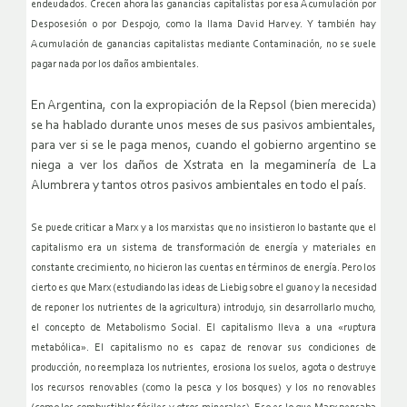
endeudados. Crecen ahora las ganancias capitalistas por esa Acumulación por
Desposesión o por Despojo, como la llama David Harvey. Y también hay
Acumulación de ganancias capitalistas mediante Contaminación, no se suele
pagar nada por los daños ambientales.
En Argentina, con la expropiación de la Repsol (bien merecida)
se ha hablado durante unos meses de sus pasivos ambientales,
para ver si se le paga menos, cuando el gobierno argentino se
niega a ver los daños de Xstrata en la megaminería de La
Alumbrera y tantos otros pasivos ambientales en todo el país.
Se puede criticar a Marx y a los marxistas que no insistieron lo bastante que el
capitalismo era un sistema de transformación de energía y materiales en
constante crecimiento, no hicieron las cuentas en términos de energía. Pero los
cierto es que Marx (estudiando las ideas de Liebig sobre el guano y la necesidad
de reponer los nutrientes de la agricultura) introdujo, sin desarrollarlo mucho,
el concepto de Metabolismo Social. El capitalismo lleva a una «ruptura
metabólica». El capitalismo no es capaz de renovar sus condiciones de
producción, no reemplaza los nutrientes, erosiona los suelos, agota o destruye
los recursos renovables (como la pesca y los bosques) y los no renovables