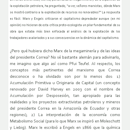
la explotación petrolera, ha preguntado, “a ver, señores marxistas, dónde Marx
se mostró contrario a la explotación de recursos no renovables?” La respuesta
es fácil. Marx y Engels criticaron el capitalismo depredador aunque (en mi
opinión) no hicieran de esta crítica proto-ecologista un pilar fundamental de su
obra que estaba más bien enfocada al análisis de la explotación de los
trabajadores asalariados y a sus consecuencias en la dinámica del capitalismo.
¿Pero qué hubiera dicho Marx de la megaminería y de las ideas
del presidente Correa? No sé bastante alemán para adivinarlo,
me imagino que algo así como Pfui Teufel. Al respecto, los
conceptos más pertinentes del marxismo que Correa
desconoce o ha olvidado son por lo menos dos: 1)
Acumulación Primitiva u Originaria de Capital (un concepto
renovado por David Harvey en 2003 con el nombre de
Acumulación por Desposesión, tan apropiado para las
realidades y los proyectos extractivistas petroleros y mineros
del presidente Correa en la Amazonía de Ecuador y otras
regiones); 2) La interpretación de la economía como
Metabolismo Social (para lo que Marx se inspiró en Moleschott
y Liebig). Marx le escribió a Engels en 1866 que la química