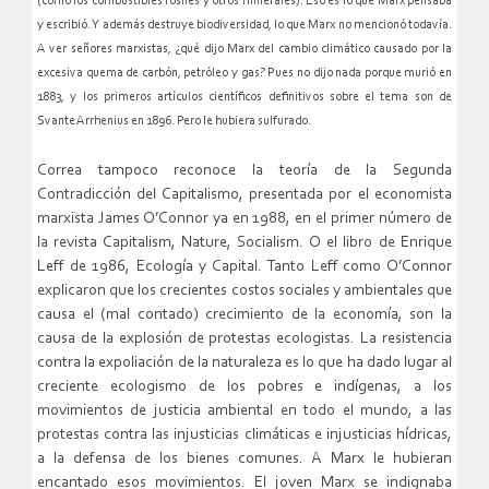
(como los combustibles fósiles y otros minerales). Eso es lo que Marx pensaba
y escribió. Y además destruye biodiversidad, lo que Marx no mencionó todavía.
A ver señores marxistas, ¿qué dijo Marx del cambio climático causado por la
excesiva quema de carbón, petróleo y gas? Pues no dijo nada porque murió en
1883, y los primeros artículos científicos definitivos sobre el tema son de
Svante Arrhenius en 1896. Pero le hubiera sulfurado.
Correa tampoco reconoce la teoría de la Segunda
Contradicción del Capitalismo, presentada por el economista
marxista James O’Connor ya en 1988, en el primer número de
la revista Capitalism, Nature, Socialism. O el libro de Enrique
Leff de 1986, Ecología y Capital. Tanto Leff como O’Connor
explicaron que los crecientes costos sociales y ambientales que
causa el (mal contado) crecimiento de la economía, son la
causa de la explosión de protestas ecologistas. La resistencia
contra la expoliación de la naturaleza es lo que ha dado lugar al
creciente ecologismo de los pobres e indígenas, a los
movimientos de justicia ambiental en todo el mundo, a las
protestas contra las injusticias climáticas e injusticias hídricas,
a la defensa de los bienes comunes. A Marx le hubieran
encantado esos movimientos. El joven Marx se indignaba