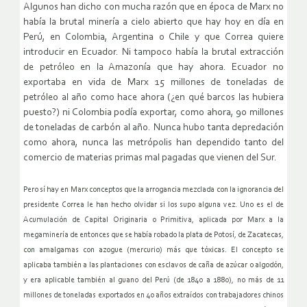
Algunos han dicho con mucha razón que en época de Marx no
había la brutal minería a cielo abierto que hay hoy en día en
Perú, en Colombia, Argentina o Chile y que Correa quiere
introducir en Ecuador. Ni tampoco había la brutal extracción
de petróleo en la Amazonía que hay ahora. Ecuador no
exportaba en vida de Marx 15 millones de toneladas de
petróleo al año como hace ahora (¿en qué barcos las hubiera
puesto?) ni Colombia podía exportar, como ahora, 90 millones
de toneladas de carbón al año. Nunca hubo tanta depredación
como ahora, nunca las metrópolis han dependido tanto del
comercio de materias primas mal pagadas que vienen del Sur.
Pero sí hay en Marx conceptos que la arrogancia mezclada con la ignorancia del
presidente Correa le han hecho olvidar si los supo alguna vez. Uno es el de
Acumulación de Capital Originaria o Primitiva, aplicada por Marx a la
megaminería de entonces que se había robado la plata de Potosí, de Zacatecas,
con amalgamas con azogue (mercurio) más que tóxicas. El concepto se
aplicaba también a las plantaciones con esclavos de caña de azúcar o algodón,
y era aplicable también al guano del Perú (de 1840 a 1880), no más de 11
millones de toneladas exportados en 40 años extraídos con trabajadores chinos