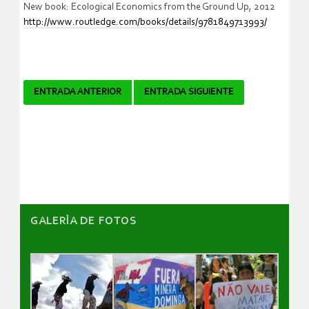
New book: Ecological Economics from the Ground Up, 2012
http://www.routledge.com/books/details/9781849713993/
Navegador
ENTRADA ANTERIOR
ENTRADA SIGUIENTE
de
artículos
GALERÌA DE FOTOS