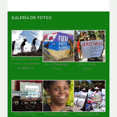
GALERÌA DE FOTOS
Wirakutas luchan
contra la minería
No a Dominga,
VALE mata,
en México
Chile
Brasil
Valle de Elqui
Atentan contra
Defensoras de