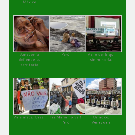
México
Amazonía
Perú
Valle del Elqui
defiende su
sin minería.
territorio
Vale mata, Brasil
Tía María no va !
Orinoco,
Perú
Venezuela