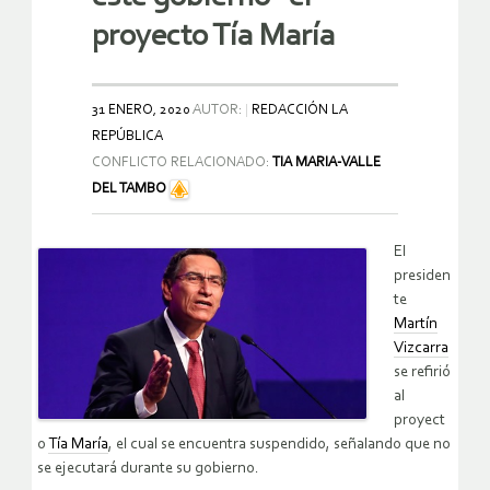
proyecto Tía María
31 ENERO, 2020
AUTOR:
REDACCIÓN LA
REPÚBLICA
CONFLICTO RELACIONADO:
TIA MARIA-VALLE
DEL TAMBO
El
presiden
te
Martín
Vizcarra
se refirió
al
proyect
o
Tía María
, el cual se encuentra suspendido, señalando que no
se ejecutará durante su gobierno.