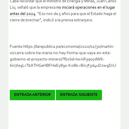
Cabe recordar que el ministro de Energía y Minas, Juan Carlos
Liu, señaló que la empresa
no iniciará operaciones en el lugar
antes del 2024
. “Eso nos da 5 años para que el Estado haga el
cierre de brechas”, indicó a la prensa extranjera.
Fuente:https://larepublica.pe/economia/2020/01/30/martin-
vizcarra-sobre-tia-maria-no-hay-forma-que-vaya-en-este-
gobierno-el-proyecto-minero/?fbclid=IwAR3qoydW6-
6iri7Ie9LrTbXTHGeHBFHeEy89x-K08b-rBA7f3d4uDzwgDrU
Navegador
ENTRADA ANTERIOR
ENTRADA SIGUIENTE
de
artículos