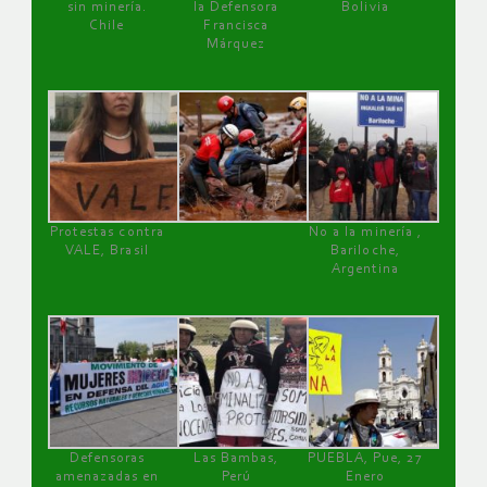
sin minería.
la Defensora
Bolivia
Chile
Francisca
Márquez
Protestas contra
No a la minería ,
VALE, Brasil
Bariloche,
Argentina
Defensoras
Las Bambas,
PUEBLA, Pue, 27
amenazadas en
Perú
Enero