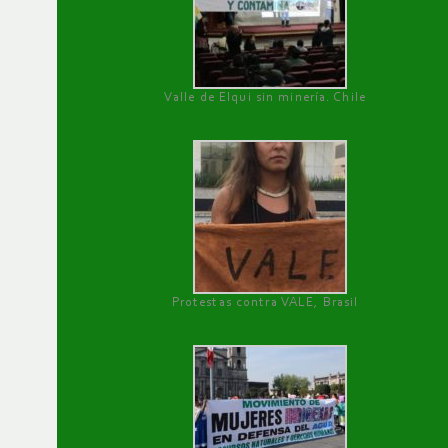
Valle de Elqui sin minería. Chile
Protestas contra VALE, Brasil