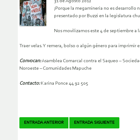
31 de Agosto 2012
¡Porque la megamineria no es desarrollo ni
presentado por Buzzi en la legislatura ch
Nos movilizamos este 4 de septiembre a la
Traer velas. Y remera, bolso o algún género para imprimir en
Convocan:
Asamblea Comarcal contra el Saqueo – Sociedad 
Noroeste – Comunidades Mapuche
Contacto:
Karina Ponce 44 92 505
Navegador
ENTRADA ANTERIOR
ENTRADA SIGUIENTE
de