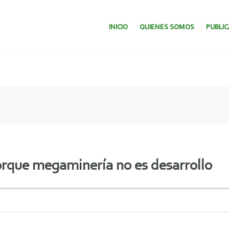
SALTAR AL CONTENIDO.
INICIO
QUIENES SOMOS
PUBLI
rque megaminería no es desarrollo