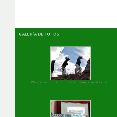
artículos
GALERÌA DE FOTOS
Wirakutas luchan contra la minería en México