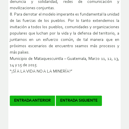
denuncia y solidaridad, redes de comunicación y
movilizaciones conjuntas.
8. Para derrotar el modelo imperante es fundamental la unidad
de las fuerzas de los pueblos. Por lo tanto extendemos la
invitación a todos los pueblos, comunidades y organizaciones
populares que luchan por la vida y la defensa del territorio, a
juntarnos en un esfuerzo común, de tal manera que en
próximos escenarios de encuentro seamos más procesos y
más países.
Municipio de Mataquescuintla – Guatemala, Marzo 11, 12, 13,
14 y 15 de 2015.
“¡SÍ A LA VIDA NO A LA MINERÍA!”
Navegador
ENTRADA ANTERIOR
ENTRADA SIGUIENTE
de
artículos