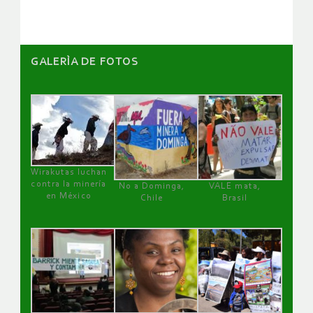
GALERÌA DE FOTOS
Wirakutas luchan
contra la minería
No a Dominga,
VALE mata,
en México
Chile
Brasil