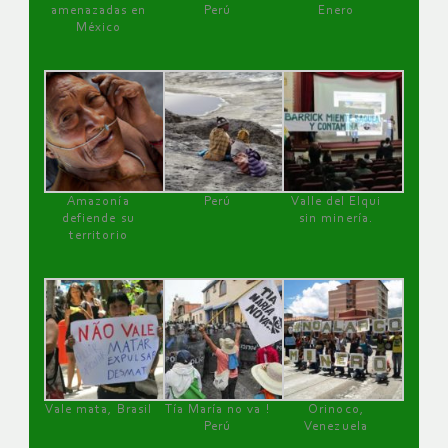
amenazadas en
Perú
Enero
México
Amazonía
Perú
Valle del Elqui
defiende su
sin minería.
territorio
Vale mata, Brasil
Tía María no va !
Orinoco,
Perú
Venezuela