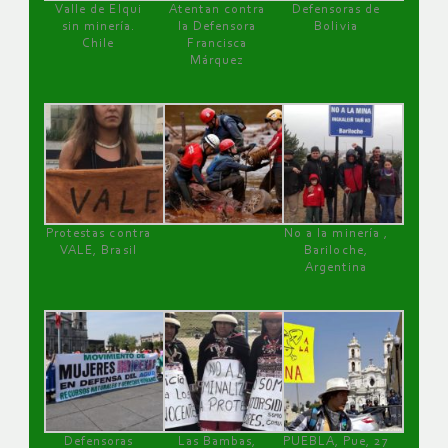
Valle de Elqui
Atentan contra
Defensoras de
sin minería.
la Defensora
Bolivia
Chile
Francisca
Márquez
Protestas contra
No a la minería ,
VALE, Brasil
Bariloche,
Argentina
Defensoras
Las Bambas,
PUEBLA, Pue, 27