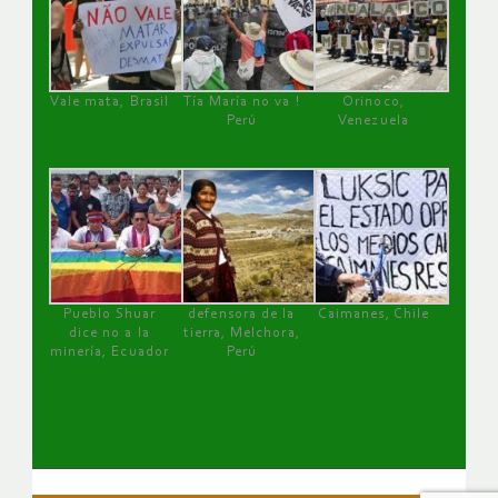
Vale mata, Brasil
Tía María no va !
Orinoco,
Perú
Venezuela
Pueblo Shuar
defensora de la
Caimanes, Chile
dice no a la
tierra, Melchora,
minería, Ecuador
Perú