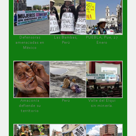
Defensoras
Las Bambas,
PUEBLA, Pue, 27
amenazadas en
Perú
Enero
México
Amazonía
Perú
Valle del Elqui
defiende su
sin minería.
territorio