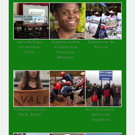
Valle de Elqui
Atentan contra
Defensoras de
sin minería.
la Defensora
Bolivia
Chile
Francisca
Márquez
Protestas contra
No a la minería ,
VALE, Brasil
Bariloche,
Argentina